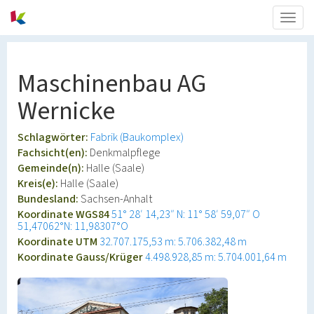
Togg
navig
Maschinenbau AG
Wernicke
Schlagwörter:
Fabrik (Baukomplex)
Fachsicht(en):
Denkmalpflege
Gemeinde(n):
Halle (Saale)
Kreis(e):
Halle (Saale)
Bundesland:
Sachsen-Anhalt
Koordinate WGS84
51° 28′ 14,23″ N: 11° 58′ 59,07″ O
51,47062°N: 11,98307°O
Koordinate UTM
32.707.175,53 m: 5.706.382,48 m
Koordinate Gauss/Krüger
4.498.928,85 m: 5.704.001,64 m