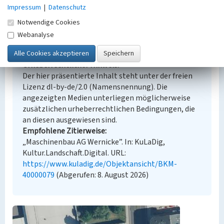
Übernahme aus externer Fachdatenbank
Impressum
|
Datenschutz
Notwendige Cookies
Webanalyse
Empfohlene Zitierweise
Urheberrechtlicher Hinweis
Der hier präsentierte Inhalt steht unter der freien
Lizenz dl-by-de/2.0 (Namensnennung). Die
angezeigten Medien unterliegen möglicherweise
zusätzlichen urheberrechtlichen Bedingungen, die
an diesen ausgewiesen sind.
Empfohlene Zitierweise
„Maschinenbau AG Wernicke”. In: KuLaDig,
Kultur.Landschaft.Digital. URL:
https://www.kuladig.de/Objektansicht/BKM-
40000079
(Abgerufen: 8. August 2026)