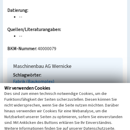
Datierung:
--
Quellen/Literaturangaben:
--
BKM-Nummer:
40000079
Maschinenbau AG Wernicke
Schlagwörter
Fabrik (Baukomplex)
Ort
Wir verwenden Cookies
Dies sind zum einen technisch notwendige Cookies, um die
Halle (Saale)
Funktionsfähigkeit der Seiten sicherzustellen. Diesen können Sie
Fachsicht(en)
nicht widersprechen, wenn Sie die Seite nutzen möchten. Darüber
Denkmalpflege
hinaus verwenden wir Cookies für eine Webanalyse, um die
Erfassungsmaßstab
Nutzbarkeit unserer Seiten zu optimieren, sofern Sie einverstanden
Keine Angabe
sind. Mit Anklicken des Buttons erklären Sie Ihr Einverständnis.
Erfassungsmethode
Weitere Informationen finden Sie auf unserer Datenschutzseite.