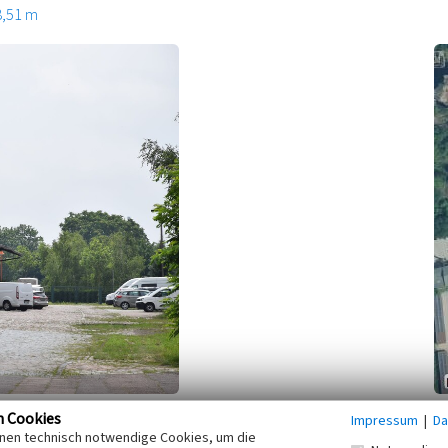
8,51 m
n Cookies
Impressum
|
Da
ltesten noch zusammenhängenden Bahnanlagen aus der Zeit
inen technisch notwendige Cookies, um die
Hauptgleisanlagen inklusive seilzugbetriebener Weichen und