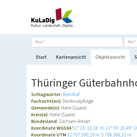
Start
Kartenansicht
Objektansicht
S
Thüringer Güterbahnh
Schlagwörter:
Bahnhof
Fachsicht(en):
Denkmalpflege
Gemeinde(n):
Halle (Saale)
Kreis(e):
Halle (Saale)
Bundesland:
Sachsen-Anhalt
Koordinate WGS84
51° 28′ 13,16″ N: 11° 59′ 20,49″ O
Koordinate UTM
32.707.590,19 m: 5.706.366,31 m