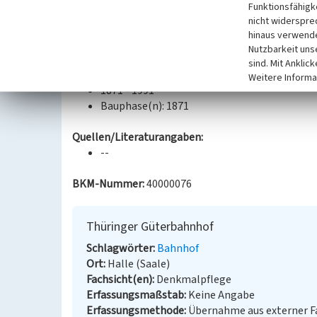
Funktionsfähigke
doppelter Kreuzweichen, Ablaufberg im südlichen B
nicht widerspre
Güterschuppen, kleiner Abstellschuppen, Gerätes
hinaus verwende
Bahnübergang (Raffineriestraße).
Nutzbarkeit uns
sind. Mit Anklic
Datierung:
Weitere Informa
1871 - 1991
Bauphase(n): 1871
Quellen/Literaturangaben:
--
BKM-Nummer:
40000076
Thüringer Güterbahnhof
Schlagwörter
Bahnhof
Ort
Halle (Saale)
Fachsicht(en)
Denkmalpflege
Erfassungsmaßstab
Keine Angabe
Erfassungsmethode
Übernahme aus externer 