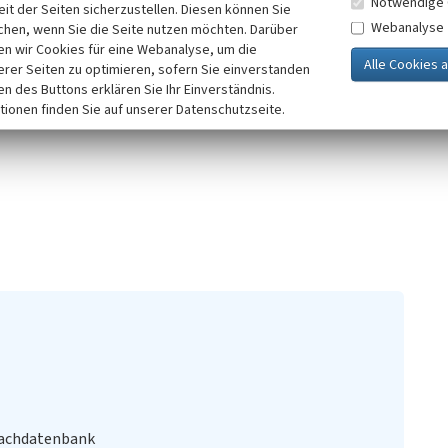
Notwendige 
it der Seiten sicherzustellen. Diesen können Sie
ereich; zwei Formsignale, Stellwerk Ht 1 und Ht 2; großer
Webanalyse
chen, wenn Sie die Seite nutzen möchten. Darüber
chuppen, Signalfernsprecherhaus und beschrankter
n wir Cookies für eine Webanalyse, um die
erer Seiten zu optimieren, sofern Sie einverstanden
ken des Buttons erklären Sie Ihr Einverständnis.
tionen finden Sie auf unserer Datenschutzseite.
Fachdatenbank