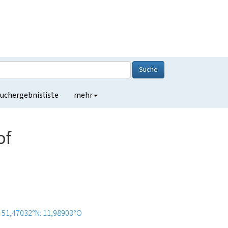
Suche
uchergebnisliste
mehr
of
51,47032°N: 11,98903°O