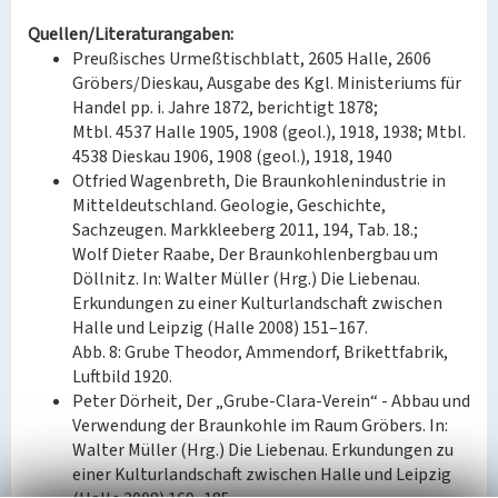
Quellen/Literaturangaben:
Preußisches Urmeßtischblatt, 2605 Halle, 2606
Gröbers/Dieskau, Ausgabe des Kgl. Ministeriums für
Handel pp. i. Jahre 1872, berichtigt 1878;
Mtbl. 4537 Halle 1905, 1908 (geol.), 1918, 1938; Mtbl.
4538 Dieskau 1906, 1908 (geol.), 1918, 1940
Otfried Wagenbreth, Die Braunkohlenindustrie in
Mitteldeutschland. Geologie, Geschichte,
Sachzeugen. Markkleeberg 2011, 194, Tab. 18.;
Wolf Dieter Raabe, Der Braunkohlenbergbau um
Döllnitz. In: Walter Müller (Hrg.) Die Liebenau.
Erkundungen zu einer Kulturlandschaft zwischen
Halle und Leipzig (Halle 2008) 151–167.
Abb. 8: Grube Theodor, Ammendorf, Brikettfabrik,
Luftbild 1920.
Peter Dörheit, Der „Grube-Clara-Verein“ - Abbau und
Verwendung der Braunkohle im Raum Gröbers. In:
Walter Müller (Hrg.) Die Liebenau. Erkundungen zu
einer Kulturlandschaft zwischen Halle und Leipzig