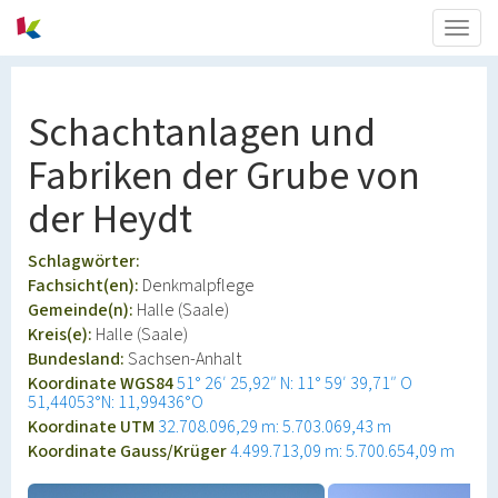
Togg
navig
Schachtanlagen und
Fabriken der Grube von
der Heydt
Schlagwörter:
Fachsicht(en):
Denkmalpflege
Gemeinde(n):
Halle (Saale)
Kreis(e):
Halle (Saale)
Bundesland:
Sachsen-Anhalt
Koordinate WGS84
51° 26′ 25,92″ N: 11° 59′ 39,71″ O
51,44053°N: 11,99436°O
Koordinate UTM
32.708.096,29 m: 5.703.069,43 m
Koordinate Gauss/Krüger
4.499.713,09 m: 5.700.654,09 m