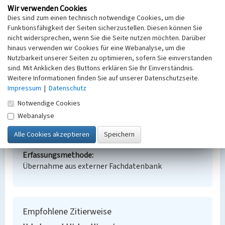
(Halle 2008) 169–185.
Wir verwenden Cookies
Dies sind zum einen technisch notwendige Cookies, um die
BKM-Nummer:
40000034
Funktionsfähigkeit der Seiten sicherzustellen. Diesen können Sie
nicht widersprechen, wenn Sie die Seite nutzen möchten. Darüber
hinaus verwenden wir Cookies für eine Webanalyse, um die
Schachtanlagen und Fabriken der Grube von der
Nutzbarkeit unserer Seiten zu optimieren, sofern Sie einverstanden
Heydt
sind. Mit Anklicken des Buttons erklären Sie Ihr Einverständnis.
Schlagwörter
Weitere Informationen finden Sie auf unserer Datenschutzseite.
Impressum
Ort
|
Datenschutz
Halle (Saale)
Notwendige Cookies
Fachsicht(en)
Webanalyse
Denkmalpflege
Erfassungsmaßstab
Keine Angabe
Erfassungsmethode
Übernahme aus externer Fachdatenbank
Empfohlene Zitierweise