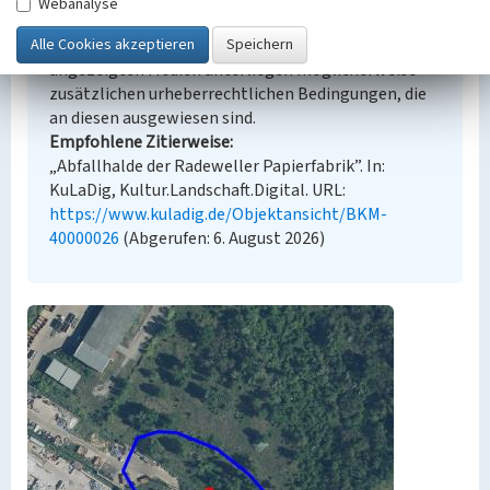
Webanalyse
Der hier präsentierte Inhalt steht unter der freien
Lizenz dl-by-de/2.0 (Namensnennung). Die
angezeigten Medien unterliegen möglicherweise
zusätzlichen urheberrechtlichen Bedingungen, die
an diesen ausgewiesen sind.
Empfohlene Zitierweise
„Abfallhalde der Radeweller Papierfabrik”. In:
KuLaDig, Kultur.Landschaft.Digital. URL:
https://www.kuladig.de/Objektansicht/BKM-
40000026
(Abgerufen: 6. August 2026)