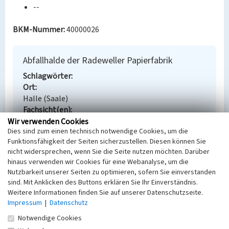
--
BKM-Nummer:
40000026
Abfallhalde der Radeweller Papierfabrik
Schlagwörter
Ort
Halle (Saale)
Fachsicht(en)
Denkmalpflege
Wir verwenden Cookies
Dies sind zum einen technisch notwendige Cookies, um die
Erfassungsmaßstab
Funktionsfähigkeit der Seiten sicherzustellen. Diesen können Sie
Keine Angabe
nicht widersprechen, wenn Sie die Seite nutzen möchten. Darüber
Erfassungsmethode
hinaus verwenden wir Cookies für eine Webanalyse, um die
Übernahme aus externer Fachdatenbank
Nutzbarkeit unserer Seiten zu optimieren, sofern Sie einverstanden
sind. Mit Anklicken des Buttons erklären Sie Ihr Einverständnis.
Weitere Informationen finden Sie auf unserer Datenschutzseite.
Impressum
|
Datenschutz
Empfohlene Zitierweise
Notwendige Cookies
Urheberrechtlicher Hinweis