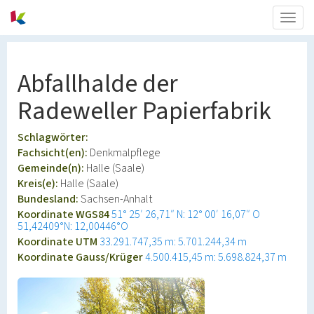
Togg
navig
Abfallhalde der
Radeweller Papierfabrik
Schlagwörter:
Fachsicht(en):
Denkmalpflege
Gemeinde(n):
Halle (Saale)
Kreis(e):
Halle (Saale)
Bundesland:
Sachsen-Anhalt
Koordinate WGS84
51° 25′ 26,71″ N: 12° 00′ 16,07″ O
51,42409°N: 12,00446°O
Koordinate UTM
33.291.747,35 m: 5.701.244,34 m
Koordinate Gauss/Krüger
4.500.415,45 m: 5.698.824,37 m