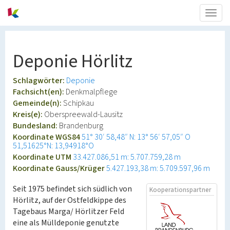
Togg
navig
Deponie Hörlitz
Schlagwörter:
Deponie
Fachsicht(en):
Denkmalpflege
Gemeinde(n):
Schipkau
Kreis(e):
Oberspreewald-Lausitz
Bundesland:
Brandenburg
Koordinate WGS84
51° 30′ 58,48″ N: 13° 56′ 57,05″ O
51,51625°N: 13,94918°O
Koordinate UTM
33.427.086,51 m: 5.707.759,28 m
Koordinate Gauss/Krüger
5.427.193,38 m: 5.709.597,96 m
Seit 1975 befindet sich südlich von
Kooperationspartner
Hörlitz, auf der Ostfeldkippe des
Tagebaus Marga/ Hörlitzer Feld
eine als Mülldeponie genutzte