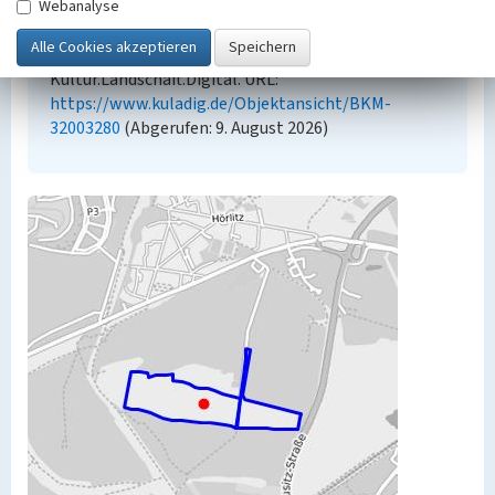
an diesen ausgewiesen sind.
Webanalyse
Empfohlene Zitierweise
„Deponie Hörlitz”. In: KuLaDig,
Kultur.Landschaft.Digital. URL:
https://www.kuladig.de/Objektansicht/BKM-
32003280
(Abgerufen: 9. August 2026)