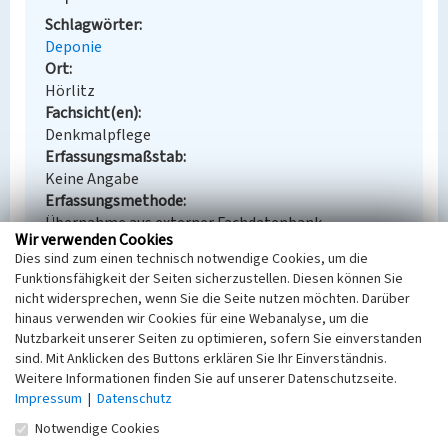
Schlagwörter
Deponie
Ort
Hörlitz
Fachsicht(en)
Denkmalpflege
Erfassungsmaßstab
Keine Angabe
Erfassungsmethode
Übernahme aus externer Fachdatenbank
Wir verwenden Cookies
Dies sind zum einen technisch notwendige Cookies, um die
Funktionsfähigkeit der Seiten sicherzustellen. Diesen können Sie
nicht widersprechen, wenn Sie die Seite nutzen möchten. Darüber
Empfohlene Zitierweise
hinaus verwenden wir Cookies für eine Webanalyse, um die
Nutzbarkeit unserer Seiten zu optimieren, sofern Sie einverstanden
Urheberrechtlicher Hinweis
sind. Mit Anklicken des Buttons erklären Sie Ihr Einverständnis.
Der hier präsentierte Inhalt steht unter der freien
Weitere Informationen finden Sie auf unserer Datenschutzseite.
Lizenz dl-by-de/2.0 (Namensnennung). Die
Impressum
|
Datenschutz
angezeigten Medien unterliegen möglicherweise
Notwendige Cookies
zusätzlichen urheberrechtlichen Bedingungen, die