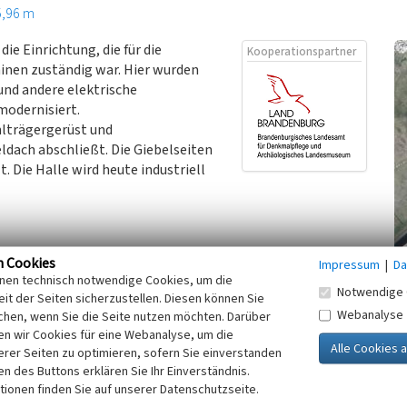
5,96 m
ie Einrichtung, die für die
Kooperationspartner
inen zuständig war. Hier wurden
und andere elektrische
modernisiert.
ahlträgergerüst und
ldach abschließt. Die Giebelseiten
. Die Halle wird heute industriell
n Cookies
Impressum
|
Da
inen technisch notwendige Cookies, um die
Notwendige 
it der Seiten sicherzustellen. Diesen können Sie
utz Gubbatz am 09.02.2023.
Webanalyse
chen, wenn Sie die Seite nutzen möchten. Darüber
n wir Cookies für eine Webanalyse, um die
erer Seiten zu optimieren, sofern Sie einverstanden
ken des Buttons erklären Sie Ihr Einverständnis.
tionen finden Sie auf unserer Datenschutzseite.