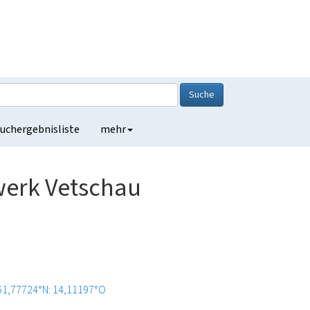
Suche
uchergebnisliste
mehr
werk Vetschau
51,77724°N: 14,11197°O