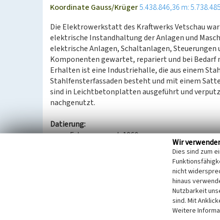
Koordinate Gauss/Krüger
5.438.846,36 m: 5.738.48
Die Elektrowerkstatt des Kraftwerks Vetschau war d
elektrische Instandhaltung der Anlagen und Masch
elektrische Anlagen, Schaltanlagen, Steuerungen 
Komponenten gewartet, repariert und bei Bedarf 
Erhalten ist eine Industriehalle, die aus einem St
Stahlfensterfassaden besteht und mit einem Satte
sind in Leichtbetonplatten ausgeführt und verputzt
nachgenutzt.
Datierung:
Erbauung: nach 1960
Wir verwende
Dies sind zum e
Quellen/Literaturangaben:
Funktionsfähigke
Nach Informationen von Helmut Ziehe und L
nicht widerspre
hinaus verwende
BKM-Nummer:
32003244
Nutzbarkeit uns
sind. Mit Anklic
(Erfassungsprojekt Lausitz, BLDAM 2023)
Weitere Informa