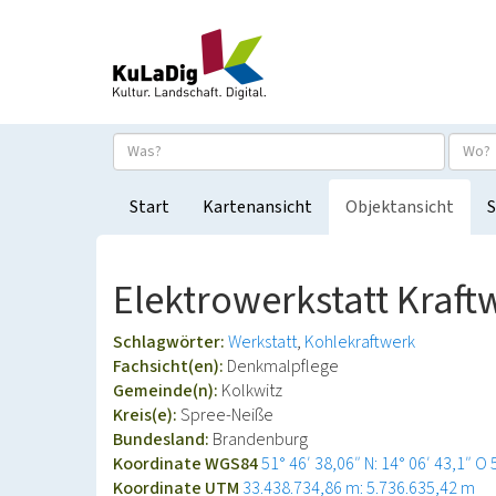
Start
Kartenansicht
Objektansicht
S
Elektrowerkstatt Kraft
Schlagwörter:
Werkstatt
Kohlekraftwerk
Fachsicht(en):
Denkmalpflege
Gemeinde(n):
Kolkwitz
Kreis(e):
Spree-Neiße
Bundesland:
Brandenburg
Koordinate WGS84
51° 46′ 38,06″ N: 14° 06′ 43,1″ O
Koordinate UTM
33.438.734,86 m: 5.736.635,42 m