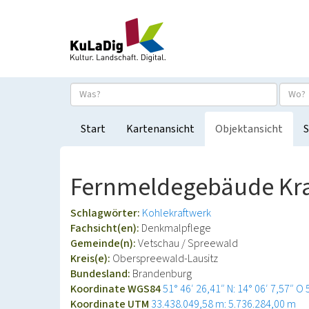
Start
Kartenansicht
Objektansicht
S
Fernmeldegebäude Kra
Schlagwörter:
Kohlekraftwerk
Fachsicht(en):
Denkmalpflege
Gemeinde(n):
Vetschau / Spreewald
Kreis(e):
Oberspreewald-Lausitz
Bundesland:
Brandenburg
Koordinate WGS84
51° 46′ 26,41″ N: 14° 06′ 7,57″ O
Koordinate UTM
33.438.049,58 m: 5.736.284,00 m