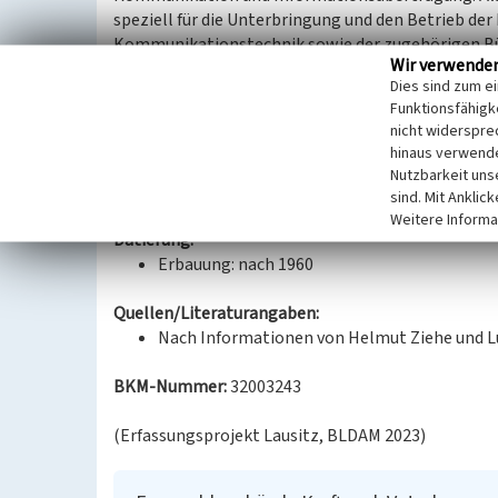
speziell für die Unterbringung und den Betrieb de
Kommunikationstechnik sowie der zugehörigen Bü
Wir verwende
Das Fernmeldegebäude wurde vermutlich in den 196
Dies sind zum e
und ist heute noch erhalten. Es handelt sich um e
Funktionsfähigke
sichtbarer Tragstruktur. Die Sockelzone und die Br
nicht widerspre
aufgestellten Riemchen verkleidet, die Zwischenr
hinaus verwende
wurde nach Aufgabe der Fernmeldetechnik in den 19
Nutzbarkeit uns
bekannt.
sind. Mit Anklic
Weitere Informa
Datierung:
Erbauung: nach 1960
Quellen/Literaturangaben:
Nach Informationen von Helmut Ziehe und L
BKM-Nummer:
32003243
(Erfassungsprojekt Lausitz, BLDAM 2023)