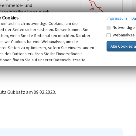
r Fernmelde- und
roeinheiten konzipiert.
n Cookies
Impressum
|
Da
0er oder 1970er Jahren errichtet
inen technisch notwendige Cookies, um die
inen zweigeschossigen Bau mit
Notwendige 
it der Seiten sicherzustellen. Diesen können Sie
üstungsfelder sind mit roten,
Webanalyse
chen, wenn Sie die Seite nutzen möchten. Darüber
äume sind verputzt. Das Gebäude
n wir Cookies für eine Webanalyse, um die
90er Jahren saniert, über die heutige Nutzung ist nichts
erer Seiten zu optimieren, sofern Sie einverstanden
ken des Buttons erklären Sie Ihr Einverständnis.
tionen finden Sie auf unserer Datenschutzseite.
utz Gubbatz am 09.02.2023.