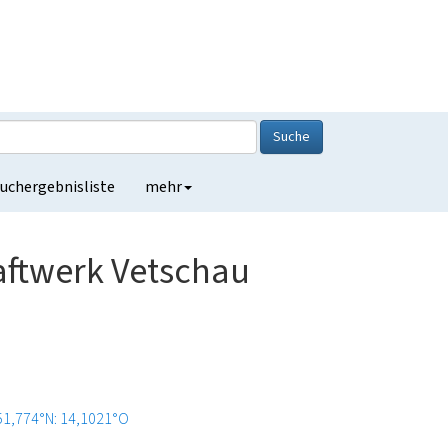
Suche
uchergebnisliste
mehr
ftwerk Vetschau
51,774°N: 14,1021°O