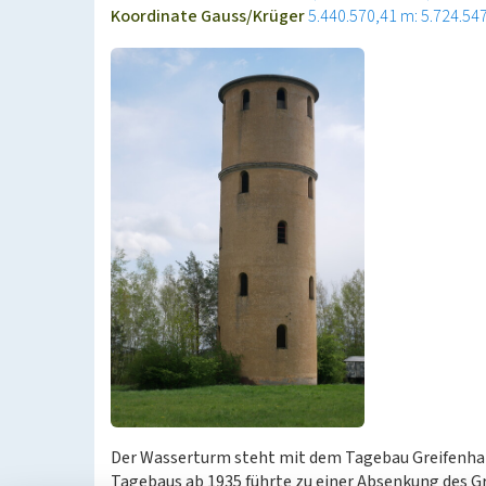
Koordinate Gauss/Krüger
5.440.570,41 m: 5.724.54
Der Wasserturm steht mit dem Tagebau Greifenhain
Tagebaus ab 1935 führte zu einer Absenkung des G