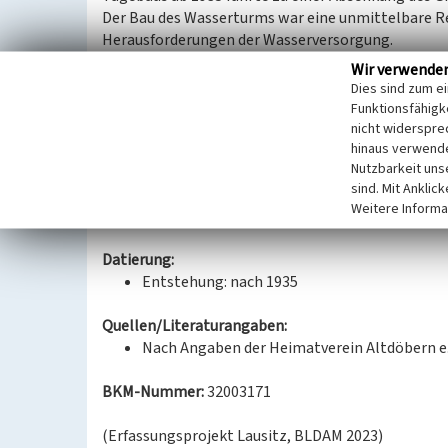
Der Bau des Wasserturms war eine unmittelbare R
Herausforderungen der Wasserversorgung.
Das verputzte Ziegelbauwerk ist durch seine mark
Wir verwende
und ein Blickpunkt in der umgebenden Landschaft.
Dies sind zum e
ein Kegeldach, das inzwischen durch eine abgefla
Funktionsfähigke
Nach der Stilllegung wurden die technischen Anla
nicht widerspre
hinaus verwende
blieb erhalten und dokumentiert bis heute die Ge
Nutzbarkeit uns
Greifenhain. Der Wasserturm hat auch eine sozial
sind. Mit Anklic
ehemaliger Mitarbeiter:innen des Tagebaus Grei
Weitere Informa
war Ort der Lohnauszahlung an die Beschäftigten.
Datierung:
Entstehung: nach 1935
Quellen/Literaturangaben:
Nach Angaben der Heimatverein Altdöbern e.V
BKM-Nummer:
32003171
(Erfassungsprojekt Lausitz, BLDAM 2023)