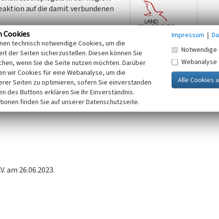
eaktion auf die damit verbundenen
ante Erscheinung ortsbildprägend
n Cookies
Impressum
|
Da
 Ursprünglich besaß der Wasserturm
inen technisch notwendige Cookies, um die
Notwendige 
chte Dachform ersetzt wurde.
it der Seiten sicherzustellen. Diesen können Sie
Webanalyse
gen demontiert. Die Gebäudehülle
chen, wenn Sie die Seite nutzen möchten. Darüber
n wir Cookies für eine Webanalyse, um die
schichte der Wasserversorgung und des Tagebaus
erer Seiten zu optimieren, sofern Sie einverstanden
geschichtliche Bedeutung, denn er wurde nach Aussagen
ken des Buttons erklären Sie Ihr Einverständnis.
fenhain vorübergehend zu Verwaltungszwecken genutzt und
tionen finden Sie auf unserer Datenschutzseite.
. am 26.06.2023.