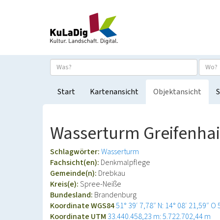
Start
Kartenansicht
Objektansicht
S
Wasserturm Greifenha
Schlagwörter:
Wasserturm
Fachsicht(en):
Denkmalpflege
Gemeinde(n):
Drebkau
Kreis(e):
Spree-Neiße
Bundesland:
Brandenburg
Koordinate WGS84
51° 39′ 7,78″ N: 14° 08′ 21,59″ O
Koordinate UTM
33.440.458,23 m: 5.722.702,44 m