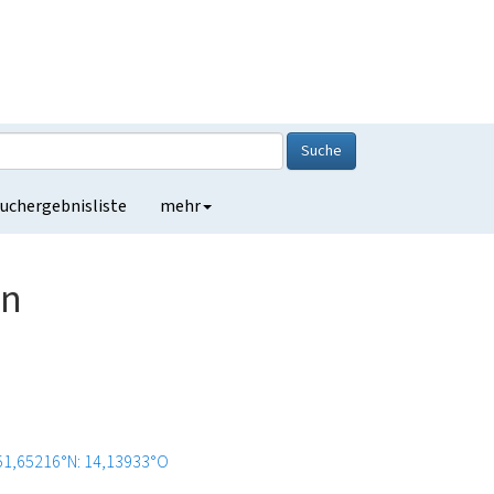
Suche
uchergebnisliste
mehr
in
51,65216°N: 14,13933°O