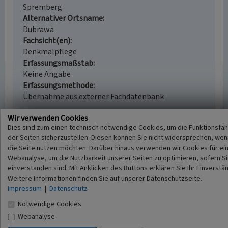
Spremberg
Alternativer Ortsname
Dubrawa
Fachsicht(en)
Denkmalpflege
Erfassungsmaßstab
Keine Angabe
Erfassungsmethode
Übernahme aus externer Fachdatenbank
Wir verwenden Cookies
Dies sind zum einen technisch notwendige Cookies, um die Funktionsfäh
der Seiten sicherzustellen. Diesen können Sie nicht widersprechen, wen
Empfohlene Zitierweise
die Seite nutzen möchten. Darüber hinaus verwenden wir Cookies für ei
Urheberrechtlicher Hinweis
Webanalyse, um die Nutzbarkeit unserer Seiten zu optimieren, sofern S
einverstanden sind. Mit Anklicken des Buttons erklären Sie Ihr Einverstän
Der hier präsentierte Inhalt steht unter der freien
Weitere Informationen finden Sie auf unserer Datenschutzseite.
Lizenz dl-by-de/2.0 (Namensnennung). Die
Impressum
|
Datenschutz
angezeigten Medien unterliegen möglicherweise
zusätzlichen urheberrechtlichen Bedingungen, die
Notwendige Cookies
an diesen ausgewiesen sind.
Webanalyse
Empfohlene Zitierweise