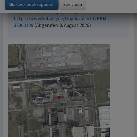
„Braunkohlenstaubmahlanlagen”. In: KuLaDig,
Kultur.Landschaft.Digital. URL:
https://www.kuladig.de/Objektansicht/BKM-
32003139
(Abgerufen: 8. August 2026)