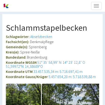
Togg
navig
Schlammstapelbecken
Schlagwörter:
Absetzbecken
Fachsicht(en):
Denkmalpflege
Gemeinde(n):
Spremberg
Kreis(e):
Spree-Neiße
Bundesland:
Brandenburg
Koordinate WGS84
51° 35′ 58,99″ N: 14° 23′ 12,8″ O
51,59972°N: 14,38689°O
Koordinate UTM
33.457.535,34 m: 5.716.697,41 m
Koordinate Gauss/Krüger
5.457.654,20 m: 5.718.539,88 m