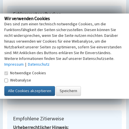
Schlammstapelbecken
Wir verwenden Cookies
Schlagwörter
Dies sind zum einen technisch notwendige Cookies, um die
Absetzbecken
Funktionsfähigkeit der Seiten sicherzustellen. Diesen können Sie
Ort
nicht widersprechen, wenn Sie die Seite nutzen möchten. Darüber
hinaus verwenden wir Cookies für eine Webanalyse, um die
Cantdorf | Sellessen | Weskow
Nutzbarkeit unserer Seiten zu optimieren, sofern Sie einverstanden
Alternativer Ortsname
sind. Mit Anklicken des Buttons erklären Sie Ihr Einverständnis.
Konopotna | Wjaska | Zelezna
Weitere Informationen finden Sie auf unserer Datenschutzseite.
Fachsicht(en)
Impressum
|
Datenschutz
Denkmalpflege
Notwendige Cookies
Erfassungsmaßstab
Keine Angabe
Webanalyse
Erfassungsmethode
Übernahme aus externer Fachdatenbank
Empfohlene Zitierweise
Urheberrechtlicher Hinweis