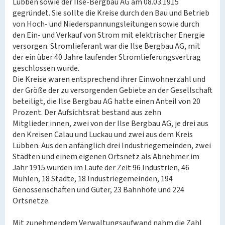
Lübben sowie der Ilse-Bergbau AG am 08.03.1915
gegründet. Sie sollte die Kreise durch den Bau und Betrieb
von Hoch- und Niederspannungsleitungen sowie durch
den Ein- und Verkauf von Strom mit elektrischer Energie
versorgen. Stromlieferant war die Ilse Bergbau AG, mit
der ein über 40 Jahre laufender Stromlieferungsvertrag
geschlossen wurde.
Die Kreise waren entsprechend ihrer Einwohnerzahl und
der Größe der zu versorgenden Gebiete an der Gesellschaft
beteiligt, die Ilse Bergbau AG hatte einen Anteil von 20
Prozent. Der Aufsichtsrat bestand aus zehn
Mitglieder:innen, zwei von der Ilse Bergbau AG, je drei aus
den Kreisen Calau und Luckau und zwei aus dem Kreis
Lübben. Aus den anfänglich drei Industriegemeinden, zwei
Städten und einem eigenen Ortsnetz als Abnehmer im
Jahr 1915 wurden im Laufe der Zeit 96 Industrien, 46
Mühlen, 18 Städte, 18 Industriegemeinden, 194
Genossenschaften und Güter, 23 Bahnhöfe und 224
Ortsnetze.
Mit zunehmendem Verwaltungsaufwand nahm die Zahl