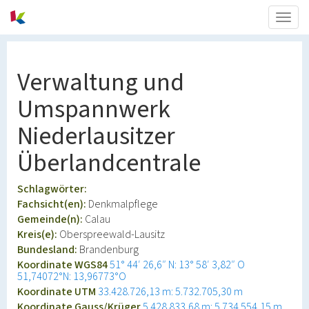
Togg
navig
Verwaltung und
Umspannwerk
Niederlausitzer
Überlandcentrale
Schlagwörter:
Fachsicht(en):
Denkmalpflege
Gemeinde(n):
Calau
Kreis(e):
Oberspreewald-Lausitz
Bundesland:
Brandenburg
Koordinate WGS84
51° 44′ 26,6″ N: 13° 58′ 3,82″ O
51,74072°N: 13,96773°O
Koordinate UTM
33.428.726,13 m: 5.732.705,30 m
Koordinate Gauss/Krüger
5.428.833,68 m: 5.734.554,15 m