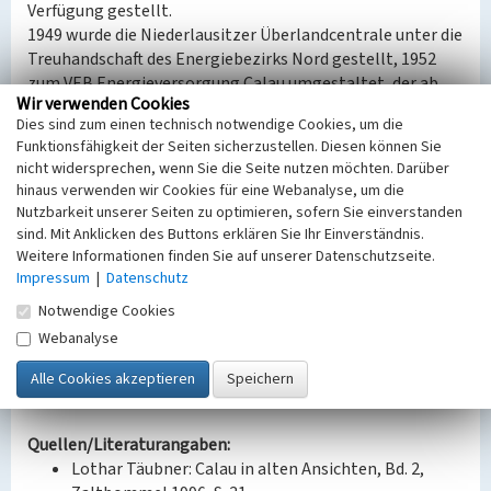
Verfügung gestellt.
1949 wurde die Niederlausitzer Überlandcentrale unter die
Treuhandschaft des Energiebezirks Nord gestellt, 1952
zum VEB Energieversorgung Calau umgestaltet, der ab
Wir verwenden Cookies
1980 als Betriebsteil Energieversorgung Calau im VEB
Dies sind zum einen technisch notwendige Cookies, um die
Energiekombinat Cottbus weitergeführt wurde. Aus
Funktionsfähigkeit der Seiten sicherzustellen. Diesen können Sie
dieser Zeit stammt die Freiluftschaltanlage, die nördlich
nicht widersprechen, wenn Sie die Seite nutzen möchten. Darüber
errichtet wurde. Seit den 1990er Jahren war der Betrieb
hinaus verwenden wir Cookies für eine Webanalyse, um die
Teil der Essag/Energieversorgung Spree-Schwarze Elster-
Nutzbarkeit unserer Seiten zu optimieren, sofern Sie einverstanden
Aktiengesellschaft, heute gehört er zur envia Energie
sind. Mit Anklicken des Buttons erklären Sie Ihr Einverständnis.
Sachsen Brandenburg AG.
Weitere Informationen finden Sie auf unserer Datenschutzseite.
Impressum
|
Datenschutz
Datierung:
Notwendige Cookies
Erbauung: 1920
Webanalyse
Erweiterung: 1930er
Erweiterung: nach 1949
Sanierung: nach 1990
Quellen/Literaturangaben:
Lothar Täubner: Calau in alten Ansichten, Bd. 2,