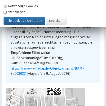
Notwendige Cookies
Webanalyse
Empfohlene Zitierweise
Urheberrechtlicher Hinweis
Der hier präsentierte Inhalt steht unter der freien
Lizenz dl-by-de/2.0 (Namensnennung). Die
angezeigten Medien unterliegen möglicherweise
zusätzlichen urheberrechtlichen Bedingungen, die
an diesen ausgewiesen sind.
Empfohlene Zitierweise
„Außenkrananlage”. In: KuLaDig,
Kultur.Landschaft.Digital. URL:
https://www.kuladig.de/Objektansicht/BKM-
32003033
(Abgerufen: 9. August 2026)