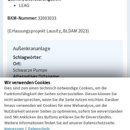
LEAG
BKM-Nummer:
32003033
(Erfassungsprojekt Lausitz, BLDAM 2023)
Außenkrananlage
Schlagwörter
Ort
Schwarze Pumpe
Alternativer Ortsname
Wir verwenden Cookies
Carna Plumpa | Dubrawa
Dies sind zum einen technisch notwendige Cookies, um die
Fachsicht(en)
Funktionsfähigkeit der Seiten sicherzustellen. Diesen können Sie
Denkmalpflege
nicht widersprechen, wenn Sie die Seite nutzen möchten. Darüber
Erfassungsmaßstab
hinaus verwenden wir Cookies für eine Webanalyse, um die
Keine Angabe
Nutzbarkeit unserer Seiten zu optimieren, sofern Sie einverstanden
Erfassungsmethode
sind. Mit Anklicken des Buttons erklären Sie Ihr Einverständnis.
Übernahme aus externer Fachdatenbank
Weitere Informationen finden Sie auf unserer Datenschutzseite.
Impressum
|
Datenschutz