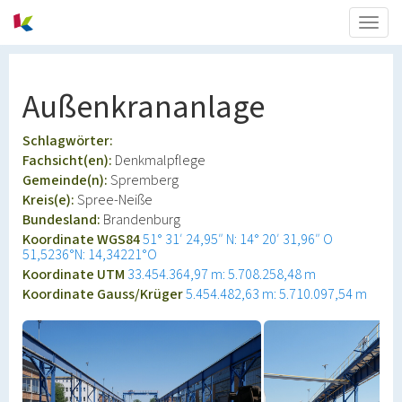
Togg
navig
Außenkrananlage
Schlagwörter:
Fachsicht(en):
Denkmalpflege
Gemeinde(n):
Spremberg
Kreis(e):
Spree-Neiße
Bundesland:
Brandenburg
Koordinate WGS84
51° 31′ 24,95″ N: 14° 20′ 31,96″ O
51,5236°N: 14,34221°O
Koordinate UTM
33.454.364,97 m: 5.708.258,48 m
Koordinate Gauss/Krüger
5.454.482,63 m: 5.710.097,54 m