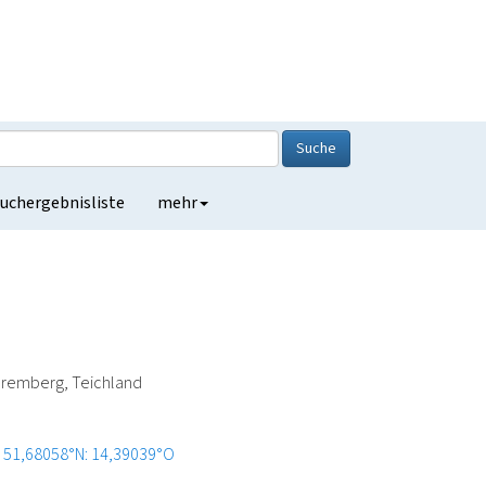
Suche
uchergebnisliste
mehr
Spremberg, Teichland
51,68058°N: 14,39039°O