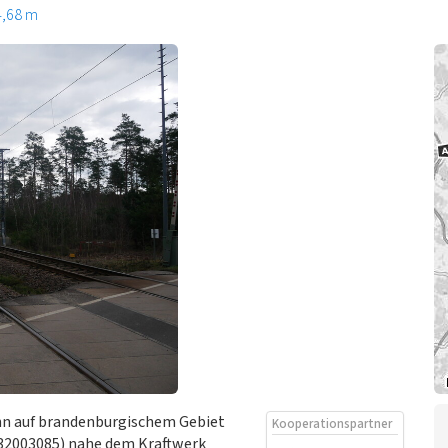
4,68 m
hn auf brandenburgischem Gebiet
Kooperationspartner
 32003085) nahe dem Kraftwerk