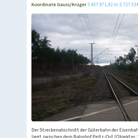
Koordinate Gauss/Krüger
5.457.971,92 m: 5.727.53
Der Streckenabschnitt der Güterbahn der Eisenba
liegt zwischen dem Bahnhof Peitz-Ost (Objektnr.