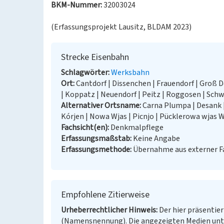
BKM-Nummer:
32003024
(Erfassungsprojekt Lausitz, BLDAM 2023)
Strecke Eisenbahn
Schlagwörter
Werksbahn
Ort
Cantdorf | Dissenchen | Frauendorf | Groß 
| Koppatz | Neuendorf | Peitz | Roggosen | Sch
Alternativer Ortsname
Carna Plumpa | Desank 
Kórjen | Nowa Wjas | Picnjo | Pücklerowa wjas W
Fachsicht(en)
Denkmalpflege
Erfassungsmaßstab
Keine Angabe
Erfassungsmethode
Übernahme aus externer 
Empfohlene Zitierweise
Urheberrechtlicher Hinweis
Der hier präsentier
(Namensnennung). Die angezeigten Medien unt