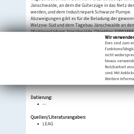
Jänschwalde, an dem die Güterzüge in das Netz d
werden, und dem Industriepark Schwarze Pumpe.
Abzweigungen gibt es für die Beladung der gewo
Welzow-Süd und dem Tagebau Jänschwalde an den
(Kohleverladung Jänschwalde, Objektnr. 32002494
Wir verwende
Objektnr. 32000472). Auf sächsischem Gebiet wird 
Dies sind zum e
Boxberg fortgesetzt.
Funktionsfähigke
Die Strecke ist in einigen Abschnitten ein-, in an
nicht widerspre
Vermutlich wurde sie im Zusammenhang mit der Er
hinaus verwende
des Tagebaus Jänschwalde angelegt. Dabei ist zu
Nutzbarkeit uns
Betriebsverlauf und Stilllegungen oder Umverlegu
sind. Mit Anklic
und nicht alle zum Zeitpunkt der Erfassung best
Weitere Informa
Datierung:
--
Quellen/Literaturangaben:
LEAG