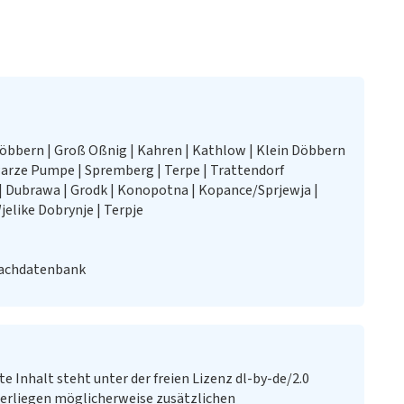
Döbbern | Groß Oßnig | Kahren | Kathlow | Klein Döbbern
warze Pumpe | Spremberg | Terpe | Trattendorf
| Dubrawa | Grodk | Konopotna | Kopance/Sprjewja |
jelike Dobrynje | Terpje
Fachdatenbank
te Inhalt steht unter der freien Lizenz dl-by-de/2.0
erliegen möglicherweise zusätzlichen