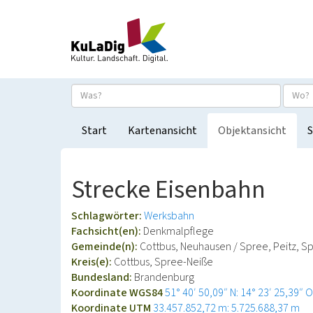
Start
Kartenansicht
Objektansicht
S
Strecke Eisenbahn
Schlagwörter:
Werksbahn
Fachsicht(en):
Denkmalpflege
Gemeinde(n):
Cottbus, Neuhausen / Spree, Peitz, 
Kreis(e):
Cottbus, Spree-Neiße
Bundesland:
Brandenburg
Koordinate WGS84
51° 40′ 50,09″ N: 14° 23′ 25,39″ O
Koordinate UTM
33.457.852,72 m: 5.725.688,37 m