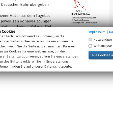
er Deutschen Bahn übergeben
nnenen Güter aus dem Tagebau
 jeweiligen Kohleverladungen
; Kohleverladung Welzow-Süd,
n Cookies
Impressum
|
Da
die Strecke bis zum Kraftwerk
inen technisch notwendige Cookies, um die
Notwendige 
it der Seiten sicherzustellen. Diesen können Sie
deren zwei- und wieder anderen mehrgleisig ausgebaut.
Webanalyse
chen, wenn Sie die Seite nutzen möchten. Darüber
richtung des Kraftwerks Jänschwalde und des Aufschlusses
n wir Cookies für eine Webanalyse, um die
 bemerken, dass Umbauten aufgrund von Änderungen im
erer Seiten zu optimieren, sofern Sie einverstanden
ngen von Produktionsstätten in Laufe der Zeit möglich sind
ken des Buttons erklären Sie Ihr Einverständnis.
ehende Weichen und Abzweigungen erfasst wurden.
tionen finden Sie auf unserer Datenschutzseite.