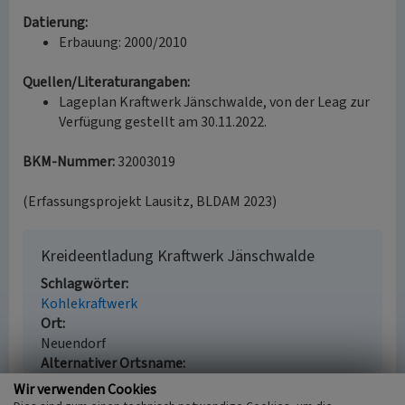
Datierung:
Erbauung: 2000/2010
Quellen/Literaturangaben:
Lageplan Kraftwerk Jänschwalde, von der Leag zur
Verfügung gestellt am 30.11.2022.
BKM-Nummer:
32003019
(Erfassungsprojekt Lausitz, BLDAM 2023)
Kreideentladung Kraftwerk Jänschwalde
Schlagwörter
Kohlekraftwerk
Ort
Neuendorf
Alternativer Ortsname
Nowa Wjas
Wir verwenden Cookies
Fachsicht(en)