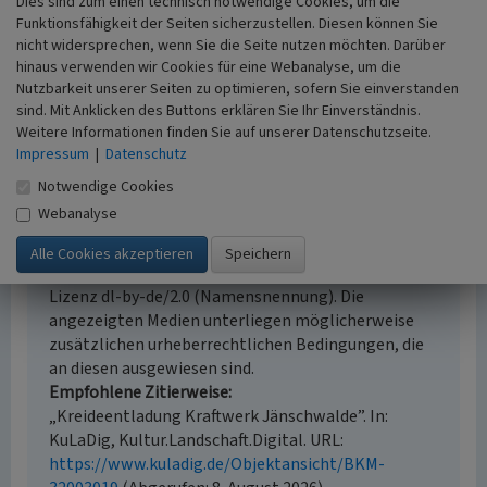
Dies sind zum einen technisch notwendige Cookies, um die
Denkmalpflege
Funktionsfähigkeit der Seiten sicherzustellen. Diesen können Sie
Erfassungsmaßstab
nicht widersprechen, wenn Sie die Seite nutzen möchten. Darüber
hinaus verwenden wir Cookies für eine Webanalyse, um die
Keine Angabe
Nutzbarkeit unserer Seiten zu optimieren, sofern Sie einverstanden
Erfassungsmethode
sind. Mit Anklicken des Buttons erklären Sie Ihr Einverständnis.
Übernahme aus externer Fachdatenbank
Weitere Informationen finden Sie auf unserer Datenschutzseite.
Impressum
|
Datenschutz
Notwendige Cookies
Empfohlene Zitierweise
Webanalyse
Urheberrechtlicher Hinweis
Der hier präsentierte Inhalt steht unter der freien
Lizenz dl-by-de/2.0 (Namensnennung). Die
angezeigten Medien unterliegen möglicherweise
zusätzlichen urheberrechtlichen Bedingungen, die
an diesen ausgewiesen sind.
Empfohlene Zitierweise
„Kreideentladung Kraftwerk Jänschwalde”. In:
KuLaDig, Kultur.Landschaft.Digital. URL:
https://www.kuladig.de/Objektansicht/BKM-