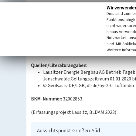
Über eine Treppe gelangt man zu einem höher gel
Wir verwende
Lärmschutzwand für die Ortschaft Grießen. Von dort 
Dies sind zum e
Rekultivierung befindlichen Flächen des Tagebaus
Funktionsfähigke
Eine Datierung war mittels Luftbildauswertung mög
nicht widerspre
hinaus verwende
Aussichtspunkt um 2005 errichtet worden sein mus
Nutzbarkeit uns
sind. Mit Anklic
Datierung:
Weitere Informa
Errichtung: um 2005
Quellen/Literaturangaben:
Lausitzer Energie Bergbau AG Betrieb Tageb
Jänschwalde.Geltungszeitraum 01.01.2020 bis
© GeoBasis-DE/LGB, dl-de/by-2-0: Luftbilder
BKM-Nummer:
32002853
(Erfassungsprojekt Lausitz, BLDAM 2023)
Aussichtspunkt Grießen-Süd