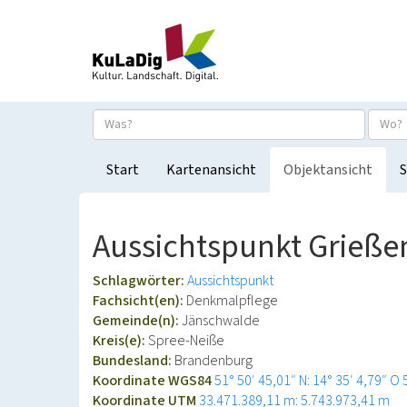
Start
Kartenansicht
Objektansicht
S
Aussichtspunkt Grieße
Schlagwörter:
Aussichtspunkt
Fachsicht(en):
Denkmalpflege
Gemeinde(n):
Jänschwalde
Kreis(e):
Spree-Neiße
Bundesland:
Brandenburg
Koordinate WGS84
51° 50′ 45,01″ N: 14° 35′ 4,79″ O
Koordinate UTM
33.471.389,11 m: 5.743.973,41 m