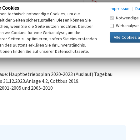
egenen Platz am Ende der
n Cookies
Impressum
|
Da
bietet sich ein Blick über die in der
inen technisch notwendige Cookies, um die
Notwendige 
 Jänschwalde.
it der Seiten sicherzustellen. Diesen können Sie
Webanalyse
lich. Sie ergab, dass der
chen, wenn Sie die Seite nutzen möchten. Darüber
n wir Cookies für eine Webanalyse, um die
s.
erer Seiten zu optimieren, sofern Sie einverstanden
ken des Buttons erklären Sie Ihr Einverständnis.
tionen finden Sie auf unserer Datenschutzseite.
aue: Hauptbetriebsplan 2020-2023 (Auslauf) Tagebau
 31.12.2023.Anlage 4.2, Cottbus 2019.
 2001-2005 und 2005-2010