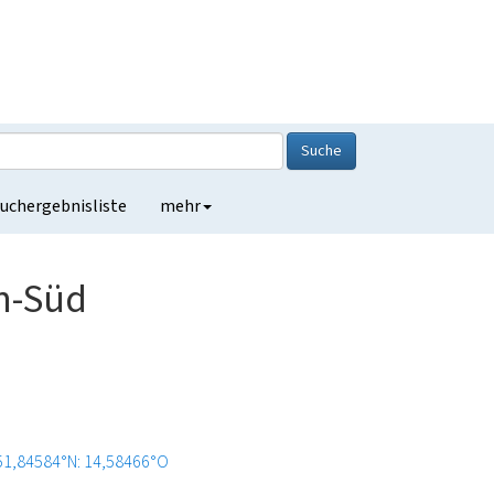
Suche
uchergebnisliste
mehr
n-Süd
51,84584°N: 14,58466°O