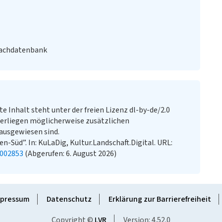
Fachdatenbank
te Inhalt steht unter der freien Lizenz dl-by-de/2.0
erliegen möglicherweise zusätzlichen
ausgewiesen sind.
n-Süd”. In: KuLaDig, Kultur.Landschaft.Digital. URL:
2002853
(Abgerufen: 6. August 2026)
pressum
Datenschutz
Erklärung zur Barrierefreiheit
Copyright ©
LVR
Version: 4.52.0