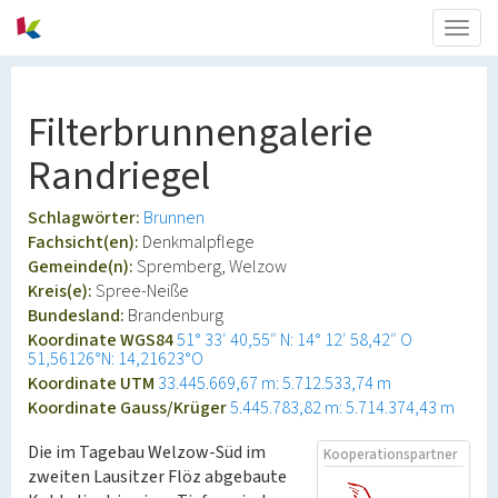
Togg
navig
Filterbrunnengalerie
Randriegel
Schlagwörter:
Brunnen
Fachsicht(en):
Denkmalpflege
Gemeinde(n):
Spremberg, Welzow
Kreis(e):
Spree-Neiße
Bundesland:
Brandenburg
Koordinate WGS84
51° 33′ 40,55″ N: 14° 12′ 58,42″ O
51,56126°N: 14,21623°O
Koordinate UTM
33.445.669,67 m: 5.712.533,74 m
Koordinate Gauss/Krüger
5.445.783,82 m: 5.714.374,43 m
Die im Tagebau Welzow-Süd im
Kooperationspartner
zweiten Lausitzer Flöz abgebaute