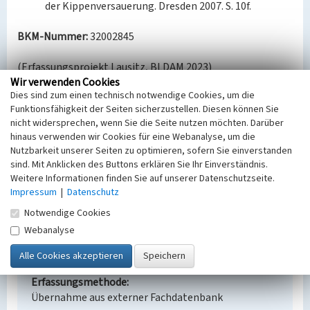
der Kippenversauerung. Dresden 2007. S. 10f.
BKM-Nummer:
32002845
(Erfassungsprojekt Lausitz, BLDAM 2023)
Wir verwenden Cookies
Dies sind zum einen technisch notwendige Cookies, um die
Filterbrunnengalerie Randriegel
Funktionsfähigkeit der Seiten sicherzustellen. Diesen können Sie
nicht widersprechen, wenn Sie die Seite nutzen möchten. Darüber
Schlagwörter
hinaus verwenden wir Cookies für eine Webanalyse, um die
Brunnen
Nutzbarkeit unserer Seiten zu optimieren, sofern Sie einverstanden
Ort
sind. Mit Anklicken des Buttons erklären Sie Ihr Einverständnis.
Proschim | Spremberg | Welzow
Weitere Informationen finden Sie auf unserer Datenschutzseite.
Alternativer Ortsname
Impressum
|
Datenschutz
Grodk | Prozym | Wjelcej
Notwendige Cookies
Fachsicht(en)
Webanalyse
Denkmalpflege
Erfassungsmaßstab
Keine Angabe
Erfassungsmethode
Übernahme aus externer Fachdatenbank