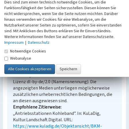
Dies sind zum einen technisch notwendige Cookies, um die
Fachsicht(en)
Funktionsfähigkeit der Seiten sicherzustellen. Diesen können Sie
Denkmalpflege
nicht widersprechen, wenn Sie die Seite nutzen möchten. Darüber
Erfassungsmaßstab
hinaus verwenden wir Cookies für eine Webanalyse, um die
Keine Angabe
Nutzbarkeit unserer Seiten zu optimieren, sofern Sie einverstanden
Erfassungsmethode
sind. Mit Anklicken des Buttons erklären Sie Ihr Einverständnis.
Übernahme aus externer Fachdatenbank
Weitere Informationen finden Sie auf unserer Datenschutzseite.
Impressum
|
Datenschutz
Notwendige Cookies
Webanalyse
Empfohlene Zitierweise
Urheberrechtlicher Hinweis
Der hier präsentierte Inhalt steht unter der freien
Lizenz dl-by-de/2.0 (Namensnennung). Die
angezeigten Medien unterliegen möglicherweise
zusätzlichen urheberrechtlichen Bedingungen, die
an diesen ausgewiesen sind.
Empfohlene Zitierweise
„Antriebsstationen Kohleband”. In: KuLaDig,
Kultur.Landschaft.Digital. URL:
https://www.kuladig.de/Objektansicht/BKM-