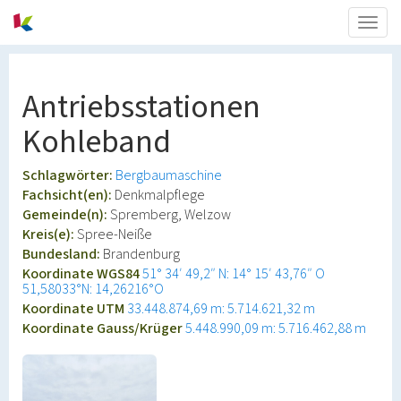
Togg
navig
Antriebsstationen
Kohleband
Schlagwörter:
Bergbaumaschine
Fachsicht(en):
Denkmalpflege
Gemeinde(n):
Spremberg, Welzow
Kreis(e):
Spree-Neiße
Bundesland:
Brandenburg
Koordinate WGS84
51° 34′ 49,2″ N: 14° 15′ 43,76″ O
51,58033°N: 14,26216°O
Koordinate UTM
33.448.874,69 m: 5.714.621,32 m
Koordinate Gauss/Krüger
5.448.990,09 m: 5.716.462,88 m