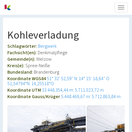
Togg
navig
Kohleverladung
Schlagwörter:
Bergwerk
Fachsicht(en):
Denkmalpflege
Gemeinde(n):
Welzow
Kreis(e):
Spree-Neiße
Bundesland:
Brandenburg
Koordinate WGS84
51° 32′ 52,59″ N: 14° 15′ 18,64″ O
51,54794°N: 14,25518°O
Koordinate UTM
33.448.354,44 m: 5.711.023,72 m
Koordinate Gauss/Krüger
5.448.469,67 m: 5.712.863,84 m