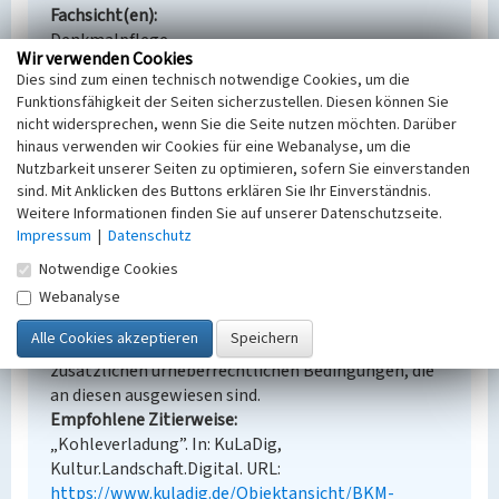
Fachsicht(en)
Denkmalpflege
Wir verwenden Cookies
Erfassungsmaßstab
Dies sind zum einen technisch notwendige Cookies, um die
Keine Angabe
Funktionsfähigkeit der Seiten sicherzustellen. Diesen können Sie
Erfassungsmethode
nicht widersprechen, wenn Sie die Seite nutzen möchten. Darüber
Übernahme aus externer Fachdatenbank
hinaus verwenden wir Cookies für eine Webanalyse, um die
Nutzbarkeit unserer Seiten zu optimieren, sofern Sie einverstanden
sind. Mit Anklicken des Buttons erklären Sie Ihr Einverständnis.
Weitere Informationen finden Sie auf unserer Datenschutzseite.
Impressum
|
Datenschutz
Empfohlene Zitierweise
Notwendige Cookies
Urheberrechtlicher Hinweis
Der hier präsentierte Inhalt steht unter der freien
Webanalyse
Lizenz dl-by-de/2.0 (Namensnennung). Die
angezeigten Medien unterliegen möglicherweise
zusätzlichen urheberrechtlichen Bedingungen, die
an diesen ausgewiesen sind.
Empfohlene Zitierweise
„Kohleverladung”. In: KuLaDig,
Kultur.Landschaft.Digital. URL:
https://www.kuladig.de/Objektansicht/BKM-