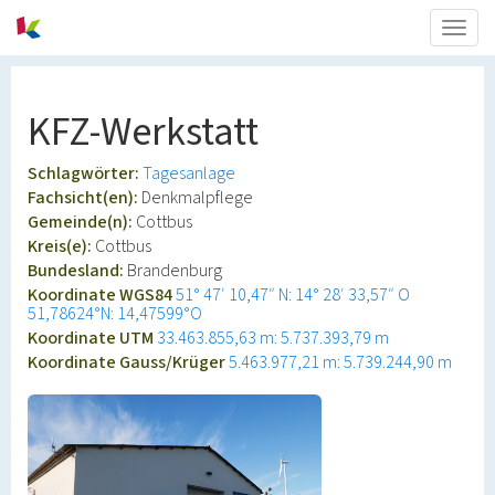
Togg
navig
KFZ-Werkstatt
Schlagwörter:
Tagesanlage
Fachsicht(en):
Denkmalpflege
Gemeinde(n):
Cottbus
Kreis(e):
Cottbus
Bundesland:
Brandenburg
Koordinate WGS84
51° 47′ 10,47″ N: 14° 28′ 33,57″ O
51,78624°N: 14,47599°O
Koordinate UTM
33.463.855,63 m: 5.737.393,79 m
Koordinate Gauss/Krüger
5.463.977,21 m: 5.739.244,90 m