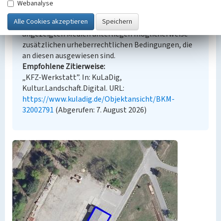
Urheberrechtlicher Hinweis
Webanalyse
Der hier präsentierte Inhalt steht unter der freien
Lizenz dl-by-de/2.0 (Namensnennung). Die
angezeigten Medien unterliegen möglicherweise
zusätzlichen urheberrechtlichen Bedingungen, die
an diesen ausgewiesen sind.
Empfohlene Zitierweise
„KFZ-Werkstatt”. In: KuLaDig,
Kultur.Landschaft.Digital. URL:
https://www.kuladig.de/Objektansicht/BKM-
32002791
(Abgerufen: 7. August 2026)