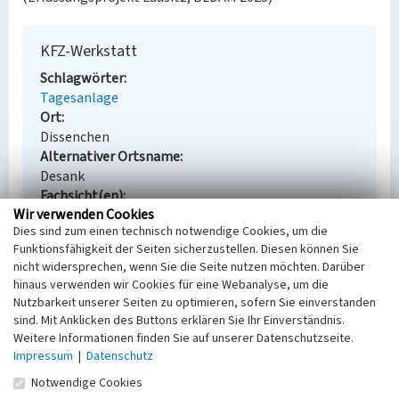
KFZ-Werkstatt
Schlagwörter
Tagesanlage
Ort
Dissenchen
Alternativer Ortsname
Desank
Fachsicht(en)
Wir verwenden Cookies
Denkmalpflege
Dies sind zum einen technisch notwendige Cookies, um die
Erfassungsmaßstab
Funktionsfähigkeit der Seiten sicherzustellen. Diesen können Sie
Keine Angabe
nicht widersprechen, wenn Sie die Seite nutzen möchten. Darüber
Erfassungsmethode
hinaus verwenden wir Cookies für eine Webanalyse, um die
Übernahme aus externer Fachdatenbank
Nutzbarkeit unserer Seiten zu optimieren, sofern Sie einverstanden
sind. Mit Anklicken des Buttons erklären Sie Ihr Einverständnis.
Weitere Informationen finden Sie auf unserer Datenschutzseite.
Impressum
|
Datenschutz
Empfohlene Zitierweise
Notwendige Cookies