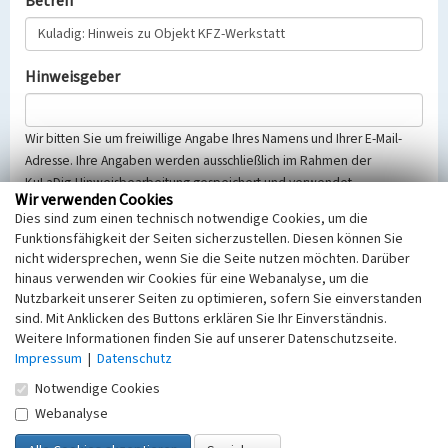
Betreff
Hinweisgeber
Wir bitten Sie um freiwillige Angabe Ihres Namens und Ihrer E-Mail-
Adresse. Ihre Angaben werden ausschließlich im Rahmen der
KuLaDig-Hinweisbearbeitung gespeichert und verwendet.
Wir verwenden Cookies
Selbstverständlich werden diese entsprechend der Vorschriften des
Dies sind zum einen technisch notwendige Cookies, um die
Telemediengesetzes, des Datenschutzgesetzes NRW und der seit
Funktionsfähigkeit der Seiten sicherzustellen. Diesen können Sie
dem 25.05.2018 gültigen Europäischen Datenschutzgrundverordnung
nicht widersprechen, wenn Sie die Seite nutzen möchten. Darüber
(EU-DSGVO) vertraulich behandelt, beachten Sie bitte unsere
hinaus verwenden wir Cookies für eine Webanalyse, um die
Hinweise zum
Datenschutz
.
Nutzbarkeit unserer Seiten zu optimieren, sofern Sie einverstanden
sind. Mit Anklicken des Buttons erklären Sie Ihr Einverständnis.
Nachricht
Weitere Informationen finden Sie auf unserer Datenschutzseite.
Impressum
|
Datenschutz
Notwendige Cookies
Webanalyse
Sicherheitsabfrage
Tragen Sie unten das Rechenergebnis aus der