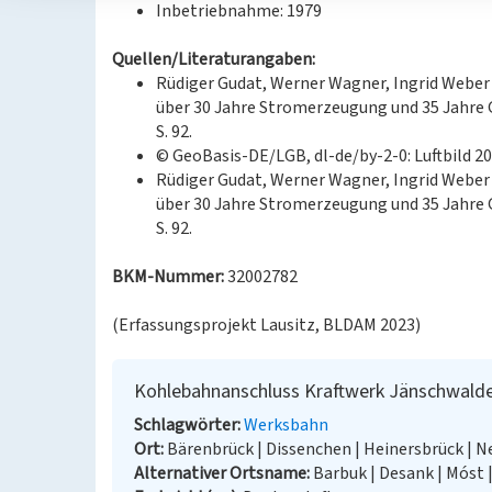
Inbetriebnahme: 1979
Quellen/Literaturangaben:
Rüdiger Gudat, Werner Wagner, Ingrid Weber 
über 30 Jahre Stromerzeugung und 35 Jahre G
S. 92.
© GeoBasis-DE/LGB, dl-de/by-2-0: Luftbild 2
Rüdiger Gudat, Werner Wagner, Ingrid Weber 
über 30 Jahre Stromerzeugung und 35 Jahre G
S. 92.
BKM-Nummer:
32002782
(Erfassungsprojekt Lausitz, BLDAM 2023)
Kohlebahnanschluss Kraftwerk Jänschwald
Schlagwörter
Werksbahn
Ort
Bärenbrück | Dissenchen | Heinersbrück | 
Alternativer Ortsname
Barbuk | Desank | Móst