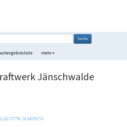
Suche
uchergebnisliste
mehr
raftwerk Jänschwalde
51,81727°N: 14,48191°O