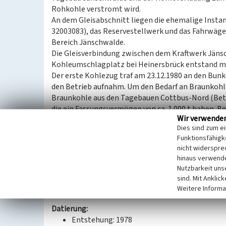
Rohkohle verstromt wird.
An dem Gleisabschnitt liegen die ehemalige Insta
32003083), das Reservestellwerk und das Fahrwäge
Bereich Jänschwalde.
Die Gleisverbindung zwischen dem Kraftwerk Jän
Kohleumschlagplatz bei Heinersbrück entstand mi
Der erste Kohlezug traf am 23.12.1980 an den Bunk
den Betrieb aufnahm. Um den Bedarf an Braunkohl
Braunkohle aus den Tagebauen Cottbus-Nord (Betr
die ein Fassungsvermögen von ca. 1.000 t haben. Be
Wir verwende
Kraftwerksblöcken beträgt der Braunkohlebedarf 8
Dies sind zum e
Die Braunkohle wird, wenn nötig, in den Auftauhall
Funktionsfähigke
in einen der drei Grabenbunker entladen wird. Von
nicht widerspre
parallel laufende Förderbandanlagen , die auf jeder
hinaus verwende
Kraftwerk fördern.
Nutzbarkeit uns
sind. Mit Anklic
Weitere Informa
Datierung:
Entstehung: 1978