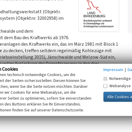
ndhaltungswerkstatt (Objektr.
system (Objektnr. 32002958) im
schwalde und dem
t dem Bau des Kraftwerks ab 1976.
eranlagen des Kraftwerks ein, das im März 1981 mit Block 1
e zu decken, treffen seitdem regelmäßig Kohlezüge mit
iebseinstellung 2015), Jänschwalde und Welzow-Süd ein,
i voller Auslastung der Dampferzeuger in den drei
n Cookies
Impressum
|
Da
0.000 t pro Tag, sodass bis zu 80 Züge am Tag ankommen.
inen technisch notwendige Cookies, um die
en enteist, bevor sie über die Kippverladung der Kohlezüge
Notwendige 
it der Seiten sicherzustellen. Diesen können Sie
 dort erfolgt die Verladung durch Grabenschöpfgeräte auf
Webanalyse
chen, wenn Sie die Seite nutzen möchten. Darüber
 Bunkerseite installiert sind und die Rohbraunkohle in das
n wir Cookies für eine Webanalyse, um die
erer Seiten zu optimieren, sofern Sie einverstanden
ken des Buttons erklären Sie Ihr Einverständnis.
tionen finden Sie auf unserer Datenschutzseite.