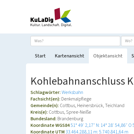
Start
Kartenansicht
Objektansicht
S
Kohlebahnanschluss K
Schlagwörter:
Werksbahn
Fachsicht(en):
Denkmalpflege
Gemeinde(n):
Cottbus, Heinersbrück, Teichland
Kreis(e):
Cottbus, Spree-Neiße
Bundesland:
Brandenburg
Koordinate WGS84
51° 49′ 2,17″ N: 14° 28′ 54,86″ O
Koordinate UTM
33.464.288,11 m: 5.740.841,64 m