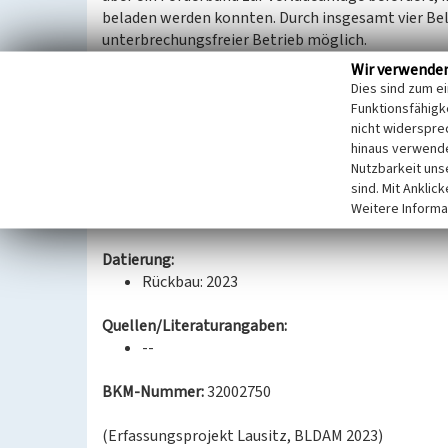
beladen werden konnten. Durch insgesamt vier Be
unterbrechungsfreier Betrieb möglich.
Zur Beladung übernimmt das Personal der Kohleve
Wir verwende
einfahrenden Züge, dabei schaltet sich der Stro
Dies sind zum e
die Befüllung die Leitung nicht stört. Ein seitlic
Funktionsfähigke
sorgt für die Energiezufuhr. Ein Kohlezug kann in
nicht widerspre
hinaus verwende
werden.
Nutzbarkeit uns
Die Kohleverladung Welzow-Süd wurde im Novemb
sind. Mit Anklic
rückgebaut, nachdem bereits in den Vormonaten d
Weitere Informa
Drehpunkt Süd (Objektnr. 32002799) aufgenommen
Datierung:
Rückbau: 2023
Quellen/Literaturangaben:
--
BKM-Nummer:
32002750
(Erfassungsprojekt Lausitz, BLDAM 2023)