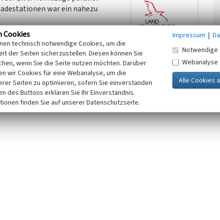
ladestationen war ein nahezu
rladung die Steuerung der
n Cookies
Impressum
|
Da
mabnehmer über dem Zug ab, damit
inen technisch notwendige Cookies, um die
Notwendige 
her Stromabnehmer fährt aus und
it der Seiten sicherzustellen. Diesen können Sie
Webanalyse
nerhalb von 15-20 Minuten beladen
chen, wenn Sie die Seite nutzen möchten. Darüber
n wir Cookies für eine Webanalyse, um die
erer Seiten zu optimieren, sofern Sie einverstanden
er 2022 außer Betrieb genommen und anschließend
ken des Buttons erklären Sie Ihr Einverständnis.
er Probebetrieb in der neuen Kohleverladung am
tionen finden Sie auf unserer Datenschutzseite.
 worden war.