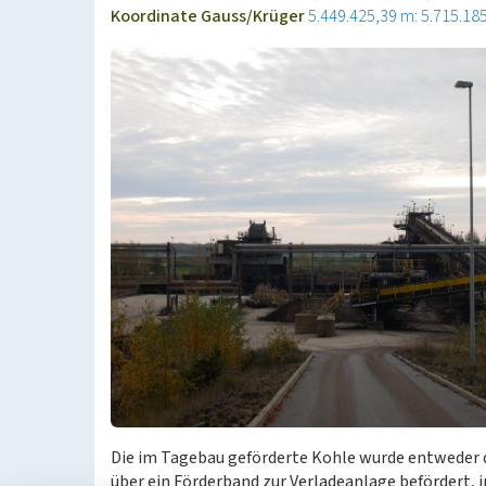
Koordinate Gauss/Krüger
5.449.425,39 m: 5.715.18
Die im Tagebau geförderte Kohle wurde entweder 
über ein Förderband zur Verladeanlage befördert, i