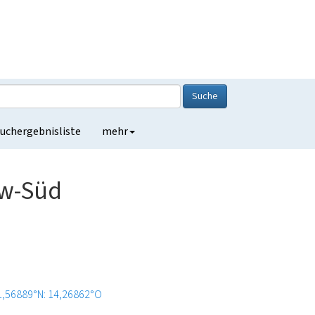
Suche
uchergebnisliste
mehr
ow-Süd
1,56889°N: 14,26862°O