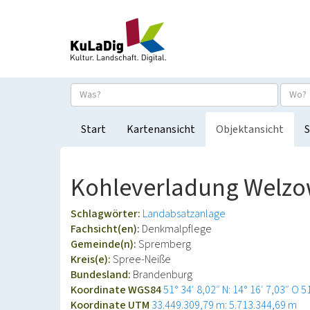
Start
Kartenansicht
Objektansicht
S
Kohleverladung Welz
Schlagwörter:
Landabsatzanlage
Fachsicht(en):
Denkmalpflege
Gemeinde(n):
Spremberg
Kreis(e):
Spree-Neiße
Bundesland:
Brandenburg
Koordinate WGS84
51° 34′ 8,02″ N: 14° 16′ 7,03″ O
5
Koordinate UTM
33.449.309,79 m: 5.713.344,69 m