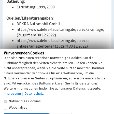
Datierung:
Errichtung: 1999/2000
Quellen/Literaturangaben:
DEKRA Automobil GmbH
https://www.dekra-lausitzring.de/strecke-anlage/
(Zugriff am 30.12.2022)
https://www.dekra-lausitzring.de/strecke-
anlage/anlagenteile/ (Zugriff 30.12.2022)
Wir verwenden Cookies
BKM-Nummer:
32002735
Dies sind zum einen technisch notwendige Cookies, um die
Funktionsfähigkeit der Seiten sicherzustellen. Diesen können Sie
nicht widersprechen, wenn Sie die Seite nutzen möchten. Darüber
(Erfassungsprojekt Lausitz, BLDAM 2023)
hinaus verwenden wir Cookies für eine Webanalyse, um die
Nutzbarkeit unserer Seiten zu optimieren, sofern Sie einverstanden
sind. Mit Anklicken des Buttons erklären Sie Ihr Einverständnis.
Media Center und Fahrerlager
Weitere Informationen finden Sie auf unserer Datenschutzseite.
Schlagwörter
Impressum
|
Datenschutz
Gebäude für Freizeit und Sport
Notwendige Cookies
Ort
Webanalyse
Klettwitz