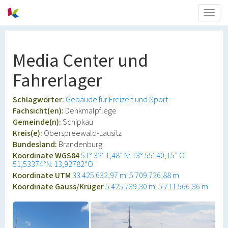
Togg
navig
Media Center und
Fahrerlager
Schlagwörter:
Gebäude für Freizeit und Sport
Fachsicht(en):
Denkmalpflege
Gemeinde(n):
Schipkau
Kreis(e):
Oberspreewald-Lausitz
Bundesland:
Brandenburg
Koordinate WGS84
51° 32′ 1,48″ N: 13° 55′ 40,15″ O
51,53374°N: 13,92782°O
Koordinate UTM
33.425.632,97 m: 5.709.726,88 m
Koordinate Gauss/Krüger
5.425.739,30 m: 5.711.566,36 m