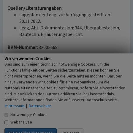
Quellen/Literaturangaben:
Lageplan der Leag, zur Verfügung gestellt am
30.11.2022.
Leag, Abt. Dokumentation: 344, Übergabestation,
Bautechn. Erläuterungsbericht.
BKM-Nummer:
32002668
Wir verwenden Cookies
(Erfassungsprojekt Lausitz, BLDAM 2023)
Dies sind zum einen technisch notwendige Cookies, um die
Funktionsfähigkeit der Seiten sicherzustellen. Diesen können Sie
nicht widersprechen, wenn Sie die Seite nutzen möchten. Darüber
Übergabestationen Kraftwerk Jänschwalde
hinaus verwenden wir Cookies für eine Webanalyse, um die
Schlagwörter
Nutzbarkeit unserer Seiten zu optimieren, sofern Sie einverstanden
Kohlekraftwerk
sind. Mit Anklicken des Buttons erklären Sie Ihr Einverständnis.
Weitere Informationen finden Sie auf unserer Datenschutzseite.
Ort
Impressum
|
Datenschutz
Neuendorf
Alternativer Ortsname
Notwendige Cookies
Nowa Wjas
Webanalyse
Fachsicht(en)