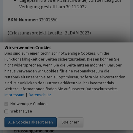
Lageplan Kraftwerk Jänschwalde, von der Leag zur
Verfügung gestellt am 30.11.2022.
BKM-Nummer:
32002650
(Erfassungsprojekt Lausitz, BLDAM 2023)
Wir verwenden Cookies
Kalkstein- und Kreideentladung Kraftwerk
Dies sind zum einen technisch notwendige Cookies, um die
Jänschwalde
Funktionsfähigkeit der Seiten sicherzustellen. Diesen können Sie
nicht widersprechen, wenn Sie die Seite nutzen möchten. Darüber
Schlagwörter
hinaus verwenden wir Cookies für eine Webanalyse, um die
Kohlekraftwerk
Nutzbarkeit unserer Seiten zu optimieren, sofern Sie einverstanden
Ort
sind. Mit Anklicken des Buttons erklären Sie Ihr Einverständnis.
Neuendorf
Weitere Informationen finden Sie auf unserer Datenschutzseite.
Alternativer Ortsname
Impressum
|
Datenschutz
Nowa Wjas
Notwendige Cookies
Fachsicht(en)
Denkmalpflege
Webanalyse
Erfassungsmaßstab
Keine Angabe
Erfassungsmethode