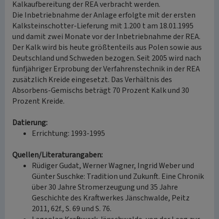
Kalkaufbereitung der REA verbracht werden.
Die Inbetriebnahme der Anlage erfolgte mit der ersten
Kalksteinschotter-Lieferung mit 1.200 t am 18.01.1995
und damit zwei Monate vor der Inbetriebnahme der REA.
Der Kalk wird bis heute größtenteils aus Polen sowie aus
Deutschland und Schweden bezogen. Seit 2005 wird nach
fünfjähriger Erprobung der Verfahrenstechnik in der REA
zusätzlich Kreide eingesetzt. Das Verhältnis des
Absorbens-Gemischs beträgt 70 Prozent Kalk und 30
Prozent Kreide.
Datierung:
Errichtung: 1993-1995
Quellen/Literaturangaben:
Rüdiger Gudat, Werner Wagner, Ingrid Weber und
Günter Suschke: Tradition und Zukunft. Eine Chronik
über 30 Jahre Stromerzeugung und 35 Jahre
Geschichte des Kraftwerkes Jänschwalde, Peitz
2011, 62f., S. 69 und S. 76.