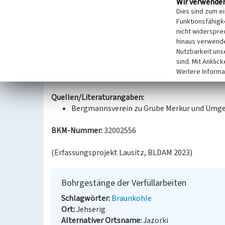
Wir verwende
Elektrofilterasche verfüllt. Diese Sicherungsma
Dies sind zum e
Das Bohrgestänge ist ein Überrest dieser Sicher
Funktionsfähigke
schnelles Aushärten des Verfüllmaterials musste 
nicht widerspre
hinaus verwende
zurückgelassen werden.
Nutzbarkeit uns
sind. Mit Anklic
Datierung:
Weitere Informa
Entstehung: um 2014
Quellen/Literaturangaben:
Bergmannsverein zu Grube Merkur und Umge
BKM-Nummer:
32002556
(Erfassungsprojekt Lausitz, BLDAM 2023)
Bohrgestänge der Verfüllarbeiten
Schlagwörter
Braunkohle
Ort
Jehserig
Alternativer Ortsname
Jazorki