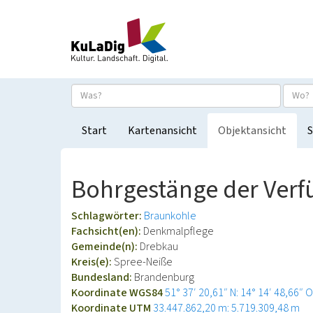
Start
Kartenansicht
Objektansicht
S
Bohrgestänge der Verfü
Schlagwörter:
Braunkohle
Fachsicht(en):
Denkmalpflege
Gemeinde(n):
Drebkau
Kreis(e):
Spree-Neiße
Bundesland:
Brandenburg
Koordinate WGS84
51° 37′ 20,61″ N: 14° 14′ 48,66″ O
Koordinate UTM
33.447.862,20 m: 5.719.309,48 m