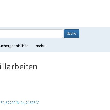
Suche
uchergebnisliste
mehr
llarbeiten
51,62239°N: 14,24685°O