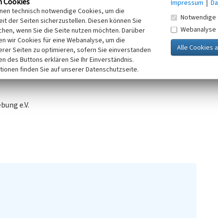
n Cookies
Impressum
|
Da
ßnahmen wurden 2014 abgeschlossen.
inen technisch notwendige Cookies, um die
Notwendige 
ungsmaßnahmen. Durch ein zu
it der Seiten sicherzustellen. Diesen können Sie
Webanalyse
das Gestänge im Boden
chen, wenn Sie die Seite nutzen möchten. Darüber
n wir Cookies für eine Webanalyse, um die
erer Seiten zu optimieren, sofern Sie einverstanden
ken des Buttons erklären Sie Ihr Einverständnis.
tionen finden Sie auf unserer Datenschutzseite.
bung e.V.