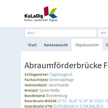
Start
Kartenansicht
Objektansicht
S
Abraumförderbrücke F6
Schlagwörter:
Tagebaugerät
Fachsicht(en):
Denkmalpflege
Gemeinde(n):
Jänschwalde
Kreis(e):
Spree-Neiße
Bundesland:
Brandenburg
Koordinate WGS84
51° 51′ 16,42″ N: 14° 34′ 23,51″ O
Koordinate UTM
33.470.604,90 m: 5.744.948,35 m