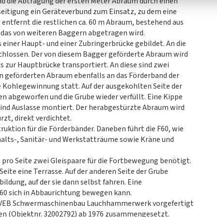
d die Abtragung der ersten Meter Abraum durch einen
itigung ein Geräteverbund zum Einsatz, zu dem eine
entfernt die restlichen ca. 60 m Abraum, bestehend aus
, das von weiteren Baggern abgetragen wird.
 einer Haupt- und einer Zubringerbrücke gebildet. An die
chlossen. Der von diesem Bagger geförderte Abraum wird
s zur Hauptbrücke transportiert. An diese sind zwei
n geförderten Abraum ebenfalls an das Förderband der
e Kohlegewinnung statt. Auf der ausgekohlten Seite der
n abgeworfen und die Grube wieder verfüllt. Eine Kippe
sind Auslasse montiert. Der herabgestürzte Abraum wird
zt, direkt verdichtet.
uktion für die Förderbänder. Daneben führt die F60, wie
lts-, Sanitär- und Werkstatträume sowie Kräne und
 pro Seite zwei Gleispaare für die Fortbewegung benötigt.
Seite eine Terrasse. Auf der anderen Seite der Grube
dung, auf der sie dann selbst fahren. Eine
 F60 sich in Abbaurichtung bewegen kann.
AF VEB Schwermaschinenbau Lauchhammerwerk vorgefertigt
en (Objektnr. 32002792) ab 1976 zusammengesetzt.