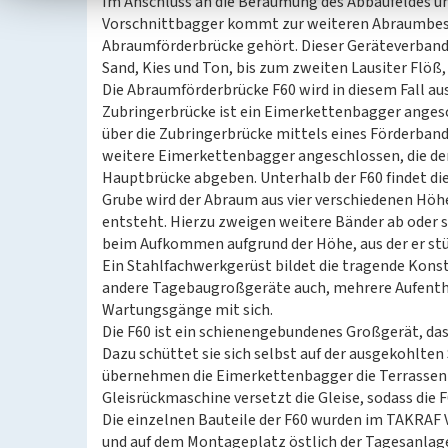
Im Anschluss an die Beräumung des Abbaufeldes un
Vorschnittbagger kommt zur weiteren Abraumbese
Abraumförderbrücke gehört. Dieser Geräteverband 
Sand, Kies und Ton, bis zum zweiten Lausiter Flöß
Die Abraumförderbrücke F60 wird in diesem Fall aus
Zubringerbrücke ist ein Eimerkettenbagger anges
über die Zubringerbrücke mittels eines Förderband
weitere Eimerkettenbagger angeschlossen, die de
Hauptbrücke abgeben. Unterhalb der F60 findet di
Grube wird der Abraum aus vier verschiedenen Höhe
entsteht. Hierzu zweigen weitere Bänder ab oder 
beim Aufkommen aufgrund der Höhe, aus der er stür
Ein Stahlfachwerkgerüst bildet die tragende Konstr
andere Tagebaugroßgeräte auch, mehrere Aufentha
Wartungsgänge mit sich.
Die F60 ist ein schienengebundenes Großgerät, das
Dazu schüttet sie sich selbst auf der ausgekohlten 
übernehmen die Eimerkettenbagger die Terrassenbil
Gleisrückmaschine versetzt die Gleise, sodass die
Die einzelnen Bauteile der F60 wurden im TAKR
und auf dem Montageplatz östlich der Tagesanlag