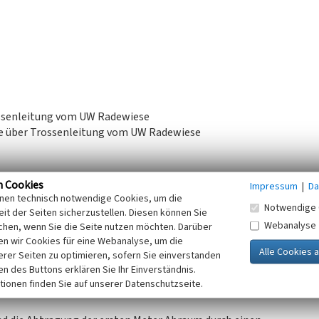
ossenleitung vom UW Radewiese
ene über Trossenleitung vom UW Radewiese
AE
n Cookies
Impressum
|
Da
d F60 zusammengeführt
inen technisch notwendige Cookies, um die
Notwendige 
tinuierlichen Fahrweise und technologischen
it der Seiten sicherzustellen. Diesen können Sie
Webanalyse
chen, wenn Sie die Seite nutzen möchten. Darüber
n wir Cookies für eine Webanalyse, um die
erer Seiten zu optimieren, sofern Sie einverstanden
ken des Buttons erklären Sie Ihr Einverständnis.
tionen finden Sie auf unserer Datenschutzseite.