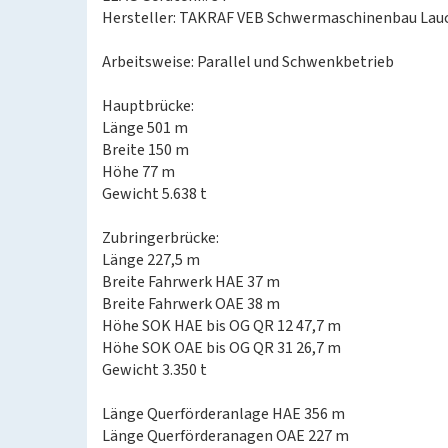
Hersteller: TAKRAF VEB Schwermaschinenbau L
Arbeitsweise: Parallel und Schwenkbetrieb
Hauptbrücke:
Länge 501 m
Breite 150 m
Höhe 77 m
Gewicht 5.638 t
Zubringerbrücke:
Länge 227,5 m
Breite Fahrwerk HAE 37 m
Breite Fahrwerk OAE 38 m
Höhe SOK HAE bis OG QR 12 47,7 m
Höhe SOK OAE bis OG QR 31 26,7 m
Gewicht 3.350 t
Länge Querförderanlage HAE 356 m
Länge Querförderanagen OAE 227 m