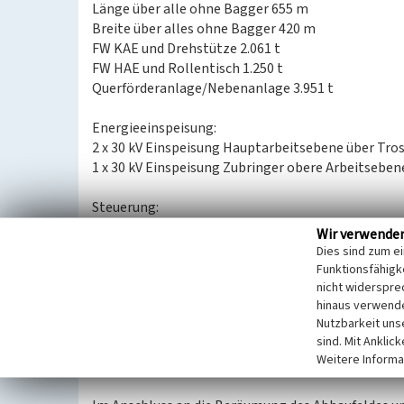
Länge über alle ohne Bagger 655 m
Breite über alles ohne Bagger 420 m
FW KAE und Drehstütze 2.061 t
FW HAE und Rollentisch 1.250 t
Querförderanlage/Nebenanlage 3.951 t
Energieeinspeisung:
2 x 30 kV Einspeisung Hauptarbeitsebene über Tr
1 x 30 kV Einspeisung Zubringer obere Arbeitseb
Steuerung:
Speicherprogrammierbare Steuerung OAE, HAE, K
Wir verwende
als Prozessleitsystem gestaltet und im Leitstan
Dies sind zum e
verschiedene Automatisierungsprogramme zur kon
Funktionsfähigke
Überwachung
nicht widerspre
hinaus verwende
Nutzbarkeit uns
Transformatorenleistung 30 kV
sind. Mit Anklic
4 x 12.000 kVA Hauptarbeitsebene
Weitere Informa
1 x 12.000 kVA Zubringer obere Arbeitsebene