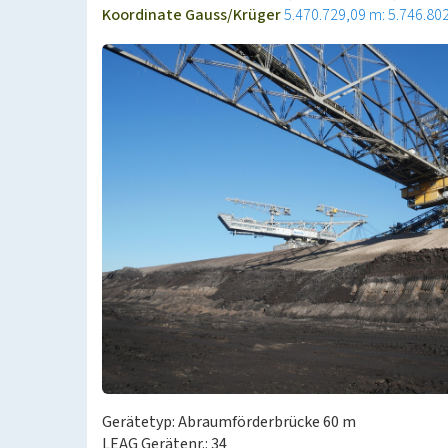
Koordinate Gauss/Krüger
5.470.729,09 m: 5.746.80
Gerätetyp: Abraumförderbrücke 60 m
LEAG Gerätenr.: 34