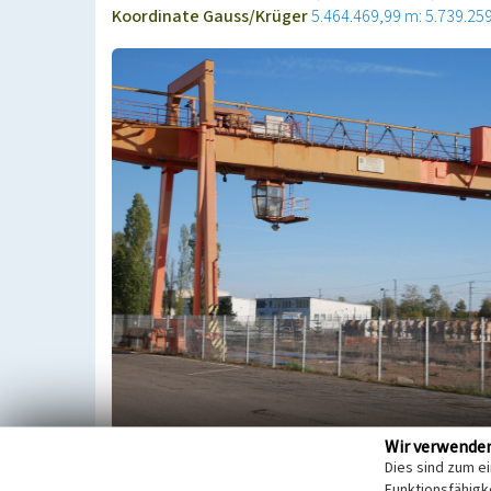
Koordinate Gauss/Krüger
5.464.469,99 m: 5.739.25
Wir verwende
Bei dem Objekt handelt es sich um einen Portalkra
Dies sind zum e
Funktionsfähigke