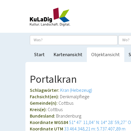
Start
Kartenansicht
Objektansicht
S
Portalkran
Schlagwörter:
Kran (Hebezeug)
Fachsicht(en):
Denkmalpflege
Gemeinde(n):
Cottbus
Kreis(e):
Cottbus
Bundesland:
Brandenburg
Koordinate WGS84
51° 47′ 11,04″ N: 14° 28′ 59,27″ O
Koordinate UTM
33.464.348,21 m: 5.737.407,89 m