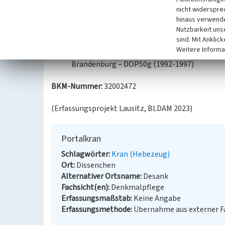
Datierung:
nicht widerspre
hinaus verwende
--
Nutzbarkeit uns
sind. Mit Anklic
Quellen/Literaturangaben:
Weitere Informa
© GeoBasis-DE/LGB, dl-de/by-2-0: Digitale 
Brandenburg – DOP50g (1992-1997)
BKM-Nummer:
32002472
(Erfassungsprojekt Lausitz, BLDAM 2023)
Portalkran
Schlagwörter
Kran (Hebezeug)
Ort
Dissenchen
Alternativer Ortsname
Desank
Fachsicht(en)
Denkmalpflege
Erfassungsmaßstab
Keine Angabe
Erfassungsmethode
Übernahme aus externer 