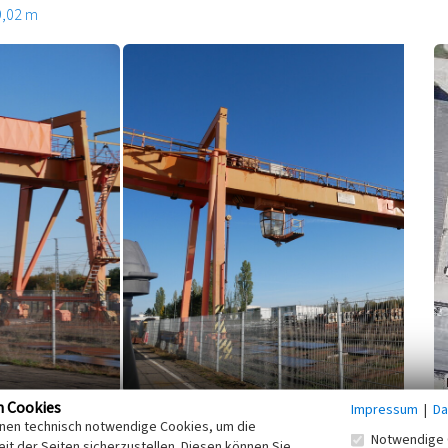
9,02 m
n Cookies
Impressum
|
Da
n.
Kooperationspartner
inen technisch notwendige Cookies, um die
Notwendige 
it der Seiten sicherzustellen. Diesen können Sie