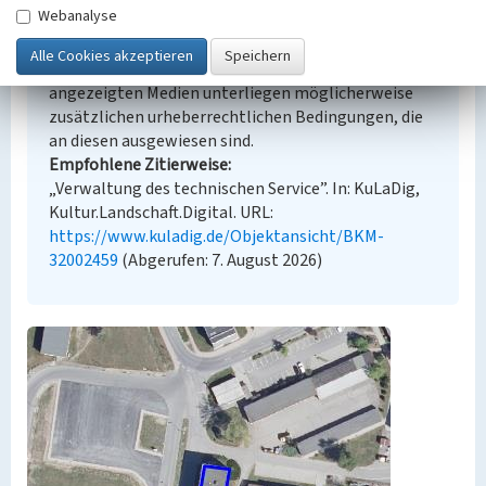
Webanalyse
Urheberrechtlicher Hinweis
Der hier präsentierte Inhalt steht unter der freien
Lizenz dl-by-de/2.0 (Namensnennung). Die
angezeigten Medien unterliegen möglicherweise
zusätzlichen urheberrechtlichen Bedingungen, die
an diesen ausgewiesen sind.
Empfohlene Zitierweise
„Verwaltung des technischen Service”. In: KuLaDig,
Kultur.Landschaft.Digital. URL:
https://www.kuladig.de/Objektansicht/BKM-
32002459
(Abgerufen: 7. August 2026)