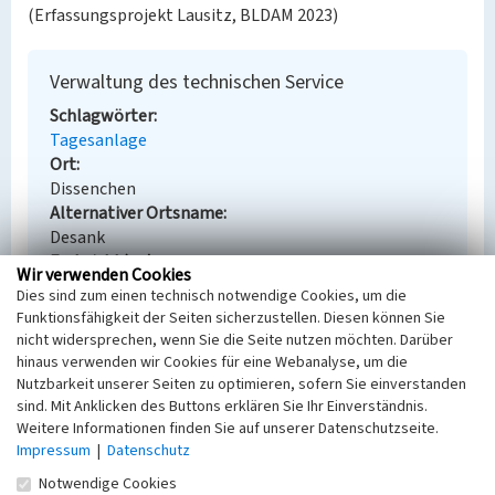
(Erfassungsprojekt Lausitz, BLDAM 2023)
Verwaltung des technischen Service
Schlagwörter
Tagesanlage
Ort
Dissenchen
Alternativer Ortsname
Desank
Fachsicht(en)
Wir verwenden Cookies
Denkmalpflege
Dies sind zum einen technisch notwendige Cookies, um die
Erfassungsmaßstab
Funktionsfähigkeit der Seiten sicherzustellen. Diesen können Sie
Keine Angabe
nicht widersprechen, wenn Sie die Seite nutzen möchten. Darüber
Erfassungsmethode
hinaus verwenden wir Cookies für eine Webanalyse, um die
Übernahme aus externer Fachdatenbank
Nutzbarkeit unserer Seiten zu optimieren, sofern Sie einverstanden
sind. Mit Anklicken des Buttons erklären Sie Ihr Einverständnis.
Weitere Informationen finden Sie auf unserer Datenschutzseite.
Impressum
|
Datenschutz
Empfohlene Zitierweise
Notwendige Cookies