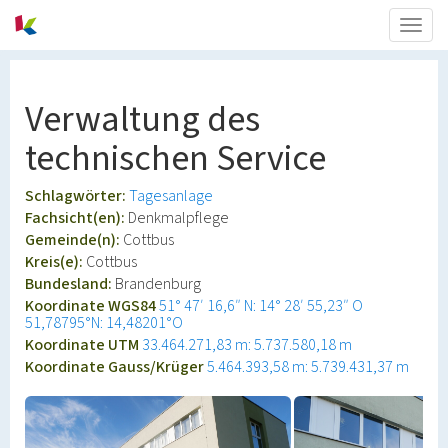
Togg
navig
Verwaltung des
technischen Service
Schlagwörter:
Tagesanlage
Fachsicht(en):
Denkmalpflege
Gemeinde(n):
Cottbus
Kreis(e):
Cottbus
Bundesland:
Brandenburg
Koordinate WGS84
51° 47′ 16,6″ N: 14° 28′ 55,23″ O
51,78795°N: 14,48201°O
Koordinate UTM
33.464.271,83 m: 5.737.580,18 m
Koordinate Gauss/Krüger
5.464.393,58 m: 5.739.431,37 m