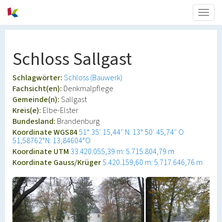
Togg
navig
Schloss Sallgast
Schlagwörter:
Schloss (Bauwerk)
Fachsicht(en):
Denkmalpflege
Gemeinde(n):
Sallgast
Kreis(e):
Elbe-Elster
Bundesland:
Brandenburg
Koordinate WGS84
51° 35′ 15,44″ N: 13° 50′ 45,74″ O
51,58762°N: 13,84604°O
Koordinate UTM
33.420.055,39 m: 5.715.804,79 m
Koordinate Gauss/Krüger
5.420.159,60 m: 5.717.646,76 m