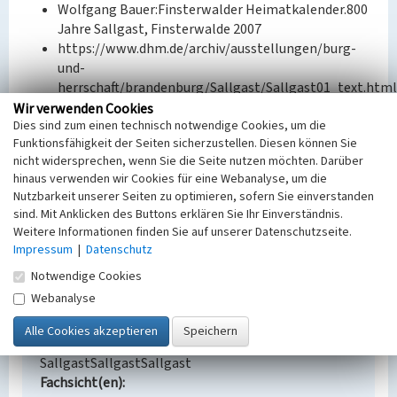
Wolfgang Bauer:Finsterwalder Heimatkalender.800
Jahre Sallgast, Finsterwalde 2007
https://www.dhm.de/archiv/ausstellungen/burg-
und-
herrschaft/brandenburg/Sallgast/Sallgast01_text.html
(Zugriff 12.09.2023)
Wir verwenden Cookies
Dies sind zum einen technisch notwendige Cookies, um die
https://www.amt-kleine-
Funktionsfähigkeit der Seiten sicherzustellen. Diesen können Sie
elster.de/gemeinden/sallgast (Zugriff 22.09.2023)
nicht widersprechen, wenn Sie die Seite nutzen möchten. Darüber
hinaus verwenden wir Cookies für eine Webanalyse, um die
BKM-Nummer:
32002356
Nutzbarkeit unserer Seiten zu optimieren, sofern Sie einverstanden
sind. Mit Anklicken des Buttons erklären Sie Ihr Einverständnis.
(Erfassungsprojekt Lausitz, BLDAM 2023)
Weitere Informationen finden Sie auf unserer Datenschutzseite.
Impressum
|
Datenschutz
Schloss Sallgast
Notwendige Cookies
Webanalyse
Schlagwörter
Schloss (Bauwerk)
Ort
SallgastSallgastSallgast
Fachsicht(en)