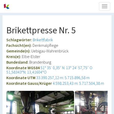
Togg
navig
Brikettpresse Nr. 5
Schlagwörter:
Brikettfabrik
Fachsicht(en):
Denkmalpflege
Gemeinde(n):
Uebigau-Wahrenbrück
Kreis(e):
Elbe-Elster
Bundesland:
Brandenburg
Koordinate WGS84
51° 35′ 0,35″ N: 13° 24′ 57,75″ O
51,58343°N: 13,41604°O
Koordinate UTM
33.390.257,12 m: 5.715.896,58 m
Koordinate Gauss/Krüger
4.598.253,43 m: 5.717.504,38 m