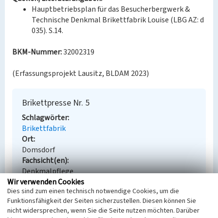
Hauptbetriebsplan für das Besucherbergwerk &
Technische Denkmal Brikettfabrik Louise (LBG AZ: d
035). S.14.
BKM-Nummer:
32002319
(Erfassungsprojekt Lausitz, BLDAM 2023)
Brikettpresse Nr. 5
Schlagwörter
Brikettfabrik
Ort
Domsdorf
Fachsicht(en)
Denkmalpflege
Wir verwenden Cookies
Erfassungsmaßstab
Dies sind zum einen technisch notwendige Cookies, um die
Keine Angabe
Funktionsfähigkeit der Seiten sicherzustellen. Diesen können Sie
Erfassungsmethode
nicht widersprechen, wenn Sie die Seite nutzen möchten. Darüber
Übernahme aus externer Fachdatenbank