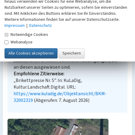
hinaus verwenden wir Cookies für eine Webanalyse, um die
Nutzbarkeit unserer Seiten zu optimieren, sofern Sie einverstanden
sind. Mit Anklicken des Buttons erklären Sie Ihr Einverständnis.
Weitere Informationen finden Sie auf unserer Datenschutzseite.
Empfohlene Zitierweise
Impressum
|
Datenschutz
Urheberrechtlicher Hinweis
Notwendige Cookies
Der hier präsentierte Inhalt steht unter der freien
Webanalyse
Lizenz dl-by-de/2.0 (Namensnennung). Die
angezeigten Medien unterliegen möglicherweise
zusätzlichen urheberrechtlichen Bedingungen, die
an diesen ausgewiesen sind.
Empfohlene Zitierweise
„Brikettpresse Nr. 5”. In: KuLaDig,
Kultur.Landschaft.Digital. URL:
https://www.kuladig.de/Objektansicht/BKM-
32002319
(Abgerufen: 7. August 2026)