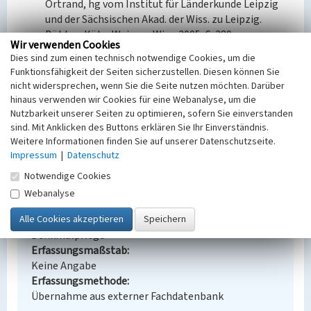
Ortrand, hg vom Institut für Länderkunde Leipzig
und der Sächsischen Akad. der Wiss. zu Leipzig.
Böhlau, Köln, Weimar, Wien 2005, S. 289
Wir verwenden Cookies
Dies sind zum einen technisch notwendige Cookies, um die
BKM-Nummer:
32002187
Funktionsfähigkeit der Seiten sicherzustellen. Diesen können Sie
nicht widersprechen, wenn Sie die Seite nutzen möchten. Darüber
(Erfassungsprojekt Lausitz, BLDAM 2023)
hinaus verwenden wir Cookies für eine Webanalyse, um die
Nutzbarkeit unserer Seiten zu optimieren, sofern Sie einverstanden
sind. Mit Anklicken des Buttons erklären Sie Ihr Einverständnis.
Kraftwerksiedlung Nordstraße
Weitere Informationen finden Sie auf unserer Datenschutzseite.
Impressum
|
Datenschutz
Schlagwörter
Mehrfamilienhaus
Notwendige Cookies
Ort
Webanalyse
Plessa
Fachsicht(en)
Denkmalpflege
Erfassungsmaßstab
Keine Angabe
Erfassungsmethode
Übernahme aus externer Fachdatenbank