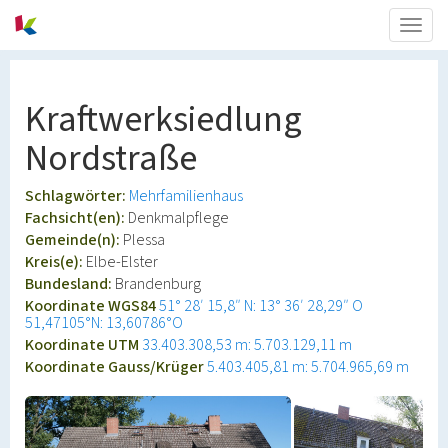
Togg
navig
Kraftwerksiedlung
Nordstraße
Schlagwörter:
Mehrfamilienhaus
Fachsicht(en):
Denkmalpflege
Gemeinde(n):
Plessa
Kreis(e):
Elbe-Elster
Bundesland:
Brandenburg
Koordinate WGS84
51° 28′ 15,8″ N: 13° 36′ 28,29″ O
51,47105°N: 13,60786°O
Koordinate UTM
33.403.308,53 m: 5.703.129,11 m
Koordinate Gauss/Krüger
5.403.405,81 m: 5.704.965,69 m