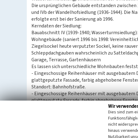
Die ursprünglichen Gebäude entstanden zwischen 1
und IVb der Wandelhofsiedlung (1936-1944). Die
erfolgte erst bei der Sanierung ab 1996.
Kerndaten der Siedlung:
Bauabschnitt IV (1939-1940; Wasserturmsiedlung):
Wohngebäude (saniert 1996 bis 1998: Vereinheitl
Ziegelsockel heute verputzter Sockel, keine rau
Schleppdachgauben wahrscheinlich zu Satteldach
Garage, Terrasse, Gartenhäusern
Es lassen sich unterschiedliche Wohnbauten fests
- Eingeschossige Reihenhäuser mit ausgebautem 
glattgeputzte Fassade, farbig abgehobene Fenster
Standort: Bahnhofstraße.
- Eingeschossige Reihenhäuser mit ausgebautem 
glattgeputzte Fassade, farbig abgehobene Fenster-
Wir verwende
Standort: Rosa-Luxemburg-Straße, An der Eisenba
Dies sind zum e
- Eingeschossige Reihenhäuser mit ausgebautem 
Funktionsfähigke
raugeputzte Fassade, glattgeputzte sowie farbig 
nicht widerspre
Straßenfassade mit „wechselndem Rhythmus“: Tü
hinaus verwende
angeordnet;
Nutzbarkeit uns