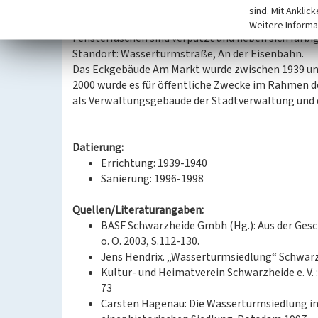
Standort: Eisenbahnstraße, An der Eisenbahn.
sind. Mit Anklic
- Zweigeschossige Reihenhäuser mit Satteldach, ra
Weitere Informa
Fensterfaschen sind verputzt und heben sich farbig
Standort: Wasserturmstraße, An der Eisenbahn.
Das Eckgebäude Am Markt wurde zwischen 1939 und
2000 wurde es für öffentliche Zwecke im Rahmen d
als Verwaltungsgebäude der Stadtverwaltung und
Datierung:
Errichtung: 1939-1940
Sanierung: 1996-1998
Quellen/Literaturangaben:
BASF Schwarzheide Gmbh (Hg.): Aus der Gesc
o. O. 2003, S.112-130.
Jens Hendrix. „Wasserturmsiedlung“ Schwarzhe
Kultur- und Heimatverein Schwarzheide e. V. 
73
Carsten Hagenau: Die Wasserturmsiedlung in 