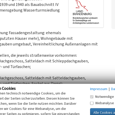
939 und 1940 als Bauabschnitt IV
 Namensgebung Wasserturmsiedlung
ichung Fassadengestaltung: ehemals
verputzten Häuser mehr), Wohngebäude mit
gauben umgebaut, Vereinheitlichung Außenanlagen mit
tellen, die jeweils straßenweise vorkommen:
Dachgeschoss, Satteldach mit Schleppdachgauben,
- und Türfaschen;
Dachgeschoss, Satteldach mit Satteldachgauben,
 und Türfaschen, Sockel aus Ziegel;
n Cookies
Impressum
|
Da
hn.
inen technisch notwendige Cookies, um die
Dachgeschoss, Satteldach mit Satteldachgauben,
Notwendige 
it der Seiten sicherzustellen. Diesen können Sie
abgehobene Fenster- und Türfaschen, Sockel aus Ziegel,
Webanalyse
chen, wenn Sie die Seite nutzen möchten. Darüber
ren benachbarter Wohneinheiten sind nebeneinander
n wir Cookies für eine Webanalyse, um die
erer Seiten zu optimieren, sofern Sie einverstanden