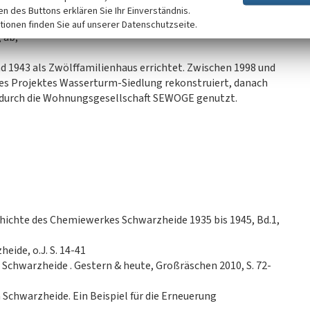
ken des Buttons erklären Sie Ihr Einverständnis.
ugeputzter Fassade und Ziegelsockel. Die Tür- und
tionen finden Sie auf unserer Datenschutzseite.
 ab;
 1943 als Zwölffamilienhaus errichtet. Zwischen 1998 und
es Projektes Wasserturm-Siedlung rekonstruiert, danach
 durch die Wohnungsgesellschaft SEWOGE genutzt.
hichte des Chemiewerkes Schwarzheide 1935 bis 1945, Bd.1,
ide, o.J. S. 14-41
: Schwarzheide . Gestern & heute, Großräschen 2010, S. 72-
Schwarzheide. Ein Beispiel für die Erneuerung