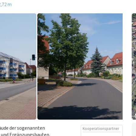
2,72 m
äude der sogenannten
Kooperationspartner
n und Ergänzungsbauten.