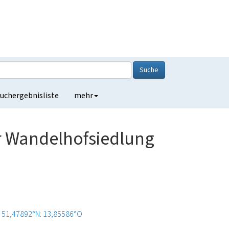
Suche
uchergebnisliste
mehr
er Wandelhofsiedlung
51,47892°N: 13,85586°O