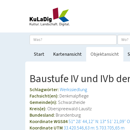
Start
Kartenansicht
Objektansicht
S
Baustufe IV und IVb d
Schlagwörter:
Werkssiedlung
Fachsicht(en):
Denkmalpflege
Gemeinde(n):
Schwarzheide
Kreis(e):
Oberspreewald-Lausitz
Bundesland:
Brandenburg
Koordinate WGS84
51° 28′ 44,12″ N: 13° 51′ 21,09″ O
Koordinate UTM
33.420.546,63 m: 5.703.705,65 m