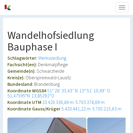
Togg
navig
Wandelhofsiedlung
Bauphase I
Schlagwörter:
Werkssiedlung
Fachsicht(en):
Denkmalpflege
Gemeinde(n):
Schwarzheide
Kreis(e):
Oberspreewald-Lausitz
Bundesland:
Brandenburg
Koordinate WGS84
51° 28′ 33,43″ N: 13° 51′ 10,49″ O
51,47595°N: 13,85291°O
Koordinate UTM
33.420.336,84 m: 5.703.378,69 m
Koordinate Gauss/Krüger
5.420.441,22 m: 5.705.215,63 m