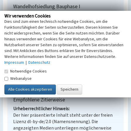
Wandelhofsiedlung Bauphase I
Schlagwörter
Wir verwenden Cookies
Dies sind zum einen technisch notwendige Cookies, um die
Werkssiedlung
Funktionsfähigkeit der Seiten sicherzustellen. Diesen können Sie
Ort
nicht widersprechen, wenn Sie die Seite nutzen möchten. Darüber
Schwarzheide
hinaus verwenden wir Cookies für eine Webanalyse, um die
Fachsicht(en)
Nutzbarkeit unserer Seiten zu optimieren, sofern Sie einverstanden
Denkmalpflege
sind. Mit Anklicken des Buttons erklären Sie Ihr Einverständnis.
Erfassungsmaßstab
Weitere Informationen finden Sie auf unserer Datenschutzseite.
Keine Angabe
Impressum
|
Datenschutz
Erfassungsmethode
Notwendige Cookies
Übernahme aus externer Fachdatenbank
Webanalyse
Empfohlene Zitierweise
Urheberrechtlicher Hinweis
Der hier präsentierte Inhalt steht unter der freien
Lizenz dl-by-de/2.0 (Namensnennung). Die
angezeigten Medien unterliegen möglicherweise