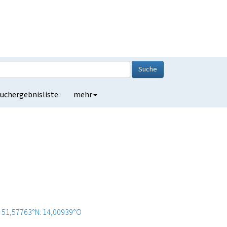
Suche
uchergebnisliste
mehr
51,57763°N: 14,00939°O