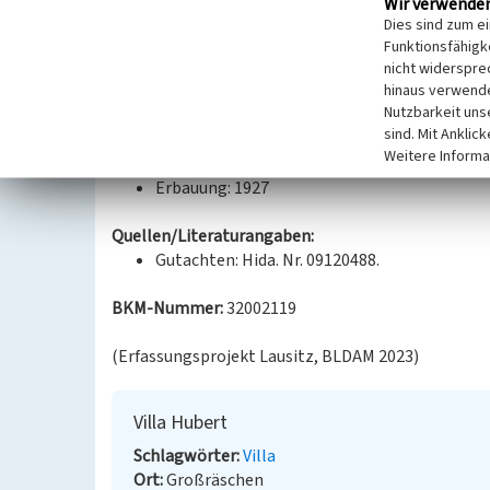
Wir verwende
Siedlungsbauten sowie öffentliche Gebäude in der N
Dies sind zum e
führte er als Privatauftrag aus. Der Bau veranscha
Funktionsfähigke
einer wohlhabenden Gesellschaftsschicht und do
nicht widerspre
hinaus verwende
Entwicklungsstand der Großräschener Ziegeleiwerke
Nutzbarkeit uns
architektonischen und städtebaulichen Bedeutung 
sind. Mit Anklic
Weitere Informa
Datierung:
Erbauung: 1927
Quellen/Literaturangaben:
Gutachten: Hida. Nr. 09120488.
BKM-Nummer:
32002119
(Erfassungsprojekt Lausitz, BLDAM 2023)
Villa Hubert
Schlagwörter
Villa
Ort
Großräschen