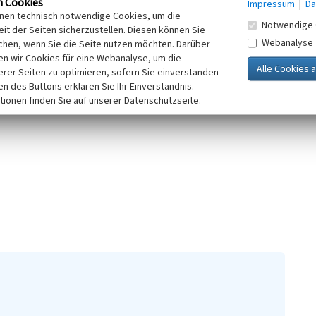
n Cookies
Impressum
|
Da
iederlausitz. Die Villa Hubert
inen technisch notwendige Cookies, um die
Notwendige 
ulicht das Repräsentationsbedürfnis
it der Seiten sicherzustellen. Diesen können Sie
Webanalyse
kumentiert den hohen
chen, wenn Sie die Seite nutzen möchten. Darüber
n wir Cookies für eine Webanalyse, um die
. Infolge ihrer historischen,
erer Seiten zu optimieren, sofern Sie einverstanden
ist die Villa Baudenkmal.
ken des Buttons erklären Sie Ihr Einverständnis.
tionen finden Sie auf unserer Datenschutzseite.