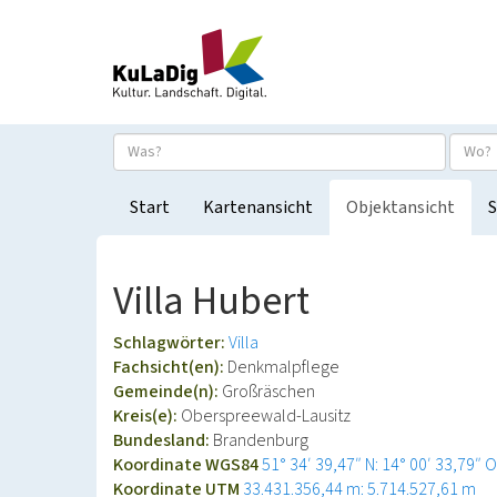
Start
Kartenansicht
Objektansicht
S
Villa Hubert
Schlagwörter:
Villa
Fachsicht(en):
Denkmalpflege
Gemeinde(n):
Großräschen
Kreis(e):
Oberspreewald-Lausitz
Bundesland:
Brandenburg
Koordinate WGS84
51° 34′ 39,47″ N: 14° 00′ 33,79″ O
Koordinate UTM
33.431.356,44 m: 5.714.527,61 m