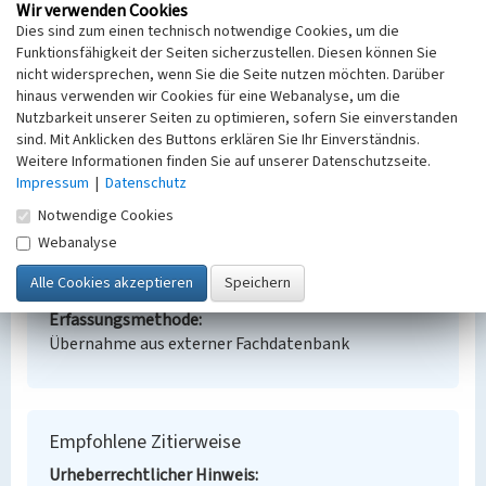
Wir verwenden Cookies
(Erfassungsprojekt Lausitz, BLDAM 2023)
Dies sind zum einen technisch notwendige Cookies, um die
Funktionsfähigkeit der Seiten sicherzustellen. Diesen können Sie
nicht widersprechen, wenn Sie die Seite nutzen möchten. Darüber
Bergarbeitersiedlung Grube Milly
hinaus verwenden wir Cookies für eine Webanalyse, um die
Nutzbarkeit unserer Seiten zu optimieren, sofern Sie einverstanden
Schlagwörter
sind. Mit Anklicken des Buttons erklären Sie Ihr Einverständnis.
Werkssiedlung
Weitere Informationen finden Sie auf unserer Datenschutzseite.
Ort
Impressum
|
Datenschutz
Lauchhammer
Notwendige Cookies
Fachsicht(en)
Webanalyse
Denkmalpflege
Erfassungsmaßstab
Keine Angabe
Erfassungsmethode
Übernahme aus externer Fachdatenbank
Empfohlene Zitierweise
Urheberrechtlicher Hinweis