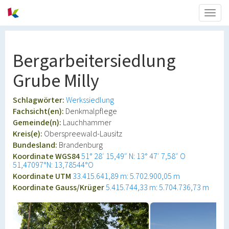
Togg
navig
Bergarbeitersiedlung
Grube Milly
Schlagwörter:
Werkssiedlung
Fachsicht(en):
Denkmalpflege
Gemeinde(n):
Lauchhammer
Kreis(e):
Oberspreewald-Lausitz
Bundesland:
Brandenburg
Koordinate WGS84
51° 28′ 15,49″ N: 13° 47′ 7,58″ O
51,47097°N: 13,78544°O
Koordinate UTM
33.415.641,89 m: 5.702.900,05 m
Koordinate Gauss/Krüger
5.415.744,33 m: 5.704.736,73 m