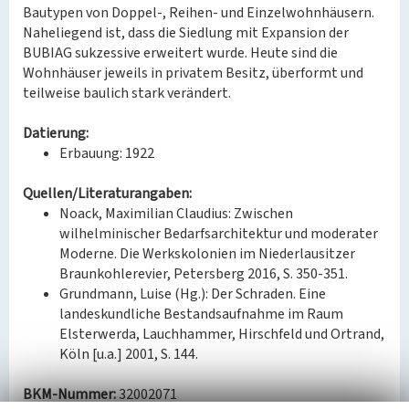
Bautypen von Doppel-, Reihen- und Einzelwohnhäusern.
Naheliegend ist, dass die Siedlung mit Expansion der
BUBIAG sukzessive erweitert wurde. Heute sind die
Wohnhäuser jeweils in privatem Besitz, überformt und
teilweise baulich stark verändert.
Datierung:
Erbauung: 1922
Quellen/Literaturangaben:
Noack, Maximilian Claudius: Zwischen
wilhelminischer Bedarfsarchitektur und moderater
Moderne. Die Werkskolonien im Niederlausitzer
Braunkohlerevier, Petersberg 2016, S. 350-351.
Grundmann, Luise (Hg.): Der Schraden. Eine
landeskundliche Bestandsaufnahme im Raum
Elsterwerda, Lauchhammer, Hirschfeld und Ortrand,
Köln [u.a.] 2001, S. 144.
BKM-Nummer:
32002071