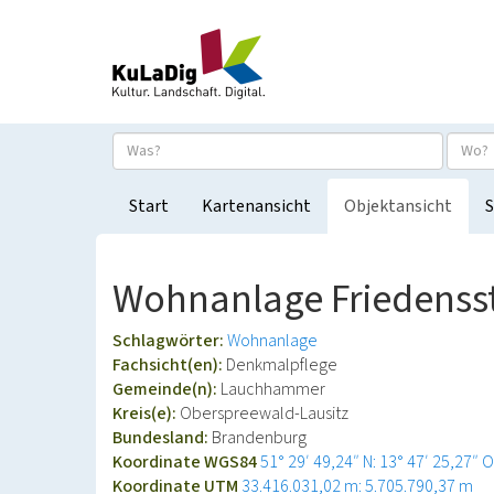
Start
Kartenansicht
Objektansicht
S
Wohnanlage Friedenss
Schlagwörter:
Wohnanlage
Fachsicht(en):
Denkmalpflege
Gemeinde(n):
Lauchhammer
Kreis(e):
Oberspreewald-Lausitz
Bundesland:
Brandenburg
Koordinate WGS84
51° 29′ 49,24″ N: 13° 47′ 25,27″ O
Koordinate UTM
33.416.031,02 m: 5.705.790,37 m