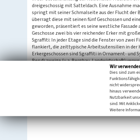
dreigeschossig mit Satteldach. Eine Ausnahme mac
springt mit seiner Schmalseite aus der Flucht der 
überragt diese mit seinen fünf Geschossen und ei
geworden, präsentiert es seine westliche Fassade a
Geschosse zwei bis vier reichender Erker mit groß
Sgraffiti: In jeder Etage sind die Fenster von zwei 
flankiert, die zeittypische Arbeitsutensilien in de
Erkergeschossen sind Sgraffiti in Ornament- und S
Berufszweige (u.a. Bergbau, Landwirtschaft) verwe
Wir verwende
Das westlichste Gebäude in der Friedensstraße zeig
Dies sind zum e
Ladenzone gestaltet (Schaufenster).
Funktionsfähigke
Abseits dieser Ausnahmen kann eine Reduktion d
nicht widerspre
Abstand zur Friedensstraße beobachtet werden. G
hinaus verwende
untersten von den oberen Geschossen durch versc
Nutzbarkeit uns
Fenster, Betonung der Treppenhäuser in der Fassade
sind. Mit Anklic
Die Gebäude der Wohnanlage formen einen rechtec
Weitere Informa