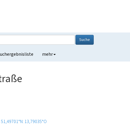
Suche
uchergebnisliste
mehr
traße
51,49701°N: 13,79035°O