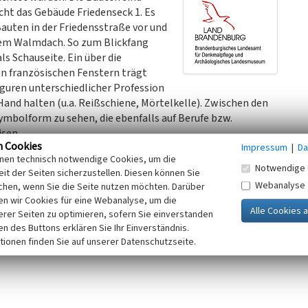
ht das Gebäude Friedenseck 1. Es
Bauten in der Friedensstraße vor und
nem Walmdach. So zum Blickfang
ls Schauseite. Ein über die
en französischen Fenstern trägt
Figuren unterschiedlicher Profession
r Hand halten (u.a. Reißschiene, Mörtelkelle). Zwischen den
ymbolform zu sehen, die ebenfalls auf Berufe bzw.
isen.
n Cookies
Impressum
|
Da
t eine andere Spezifik: hier wurde das Erdgeschoss als
inen technisch notwendige Cookies, um die
Notwendige 
it der Seiten sicherzustellen. Diesen können Sie
es Gestaltungsaufwands an den Fassaden mit zunehmendem
Webanalyse
chen, wenn Sie die Seite nutzen möchten. Darüber
rundsätzliche Gestaltungsmittel sind: Trennung des
n wir Cookies für eine Webanalyse, um die
hiedene Putzfarben oder Gesimsbänder, französische
erer Seiten zu optimieren, sofern Sie einverstanden
, Putzspiegel und Sgraffiti.
ken des Buttons erklären Sie Ihr Einverständnis.
kigen Hofraum, der begrünt und baumbestanden ist.
tionen finden Sie auf unserer Datenschutzseite.