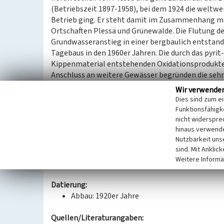
(Betriebszeit 1897-1958), bei dem 1924 die weltwe
Betrieb ging. Er steht damit im Zusammenhang m
Ortschaften Plessa und Grünewalde. Die Flutung de
Grundwasseranstieg in einer bergbaulich entstan
Tagebaus in den 1960er Jahren. Die durch das pyrit
Kippenmaterial entstehenden Oxidationsprodukte
Anschluss an weitere Gewässer begründen die seh
Wert unter drei zu den sauersten Seen in der Laus
Wir verwende
durch die BTU Cottbus ergaben zudem, dass das S
Dies sind zum e
Calcium und Sulfat aufweist. Es laufen Untersuchu
Funktionsfähigke
Sanierungsmaßnahmen sind nicht geplant.
nicht widerspre
hinaus verwende
Das Gewässer mit seinen sehr flachen Uferböschung
Nutzbarkeit uns
spezialisierten Artengemeinschaft aus Algen, Räd
sind. Mit Anklic
Am Ufer finden sich auch typische Moorpflanzen.
Weitere Informa
Das Gewässer stellt ein kulturlandschaftliches Z
Datierung:
Abbau: 1920er Jahre
Quellen/Literaturangaben: