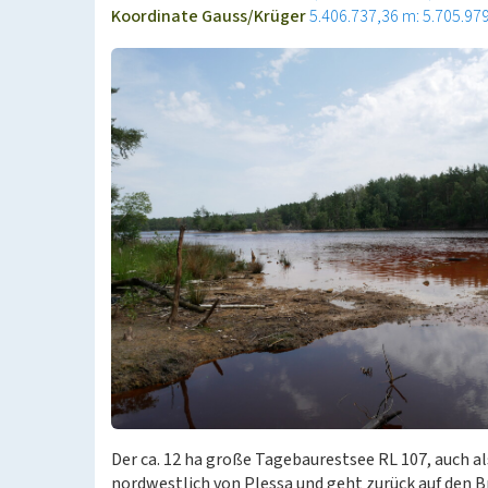
Koordinate Gauss/Krüger
5.406.737,36 m: 5.705.97
Der ca. 12 ha große Tagebaurestsee RL 107, auch al
nordwestlich von Plessa und geht zurück auf den