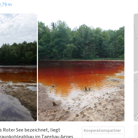
9,79 m
s Roter See bezeichnet, liegt
Kooperationspartner
 Braunkohleabbau im Tagebau Agnes