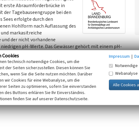
it erste Abraumförderbrücke in
it der Tagebauseengruppe bei den
s Sees erfolgte durch den
denen Hohlform nach Auflassung des
- und markasitreiche
 und der nicht vorhandene
r niedrigen pH-Werte. Das Gewässer gehört mit einem pH-
itz. Seit 1995 regelmäßig durchgeführte Untersuchungen
n Cookies
Impressum
|
Da
eewasser sehr hohe Konzentrationen an Eisen, Aluminium,
inen technisch notwendige Cookies, um die
Notwendige 
ngen zur natürlichen Entwicklung saurer Restseen.
it der Seiten sicherzustellen. Diesen können Sie
Webanalyse
chen, wenn Sie die Seite nutzen möchten. Darüber
n wir Cookies für eine Webanalyse, um die
en mit der typischen roten Färbung ist von einer
erer Seiten zu optimieren, sofern Sie einverstanden
ertierchen, Geißeltierchen und Wasserwanzen besiedelt.
ken des Buttons erklären Sie Ihr Einverständnis.
tionen finden Sie auf unserer Datenschutzseite.
eugnis des Bergbaus mit hohem Wiedererkennungswert dar.