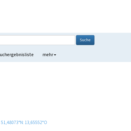
Suche
uchergebnisliste
mehr
51,48073°N: 13,65552°O