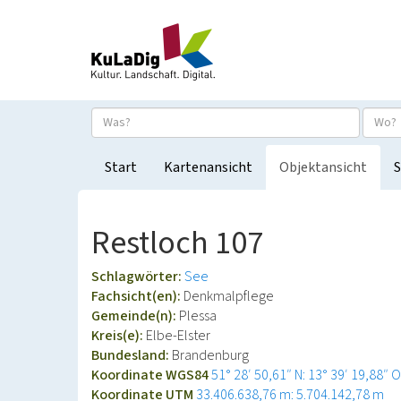
Start
Kartenansicht
Objektansicht
S
Restloch 107
Schlagwörter:
See
Fachsicht(en):
Denkmalpflege
Gemeinde(n):
Plessa
Kreis(e):
Elbe-Elster
Bundesland:
Brandenburg
Koordinate WGS84
51° 28′ 50,61″ N: 13° 39′ 19,88″ O
Koordinate UTM
33.406.638,76 m: 5.704.142,78 m