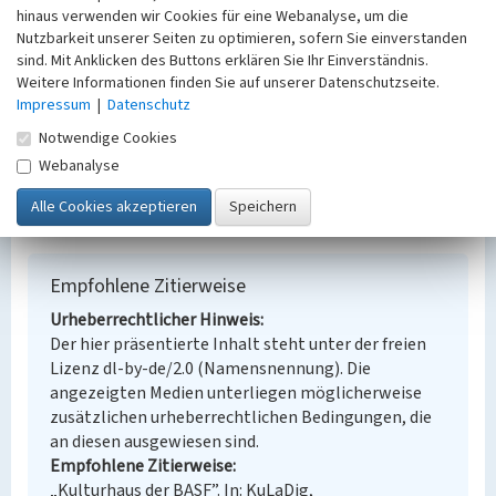
Ort
hinaus verwenden wir Cookies für eine Webanalyse, um die
Nutzbarkeit unserer Seiten zu optimieren, sofern Sie einverstanden
Schwarzheide
sind. Mit Anklicken des Buttons erklären Sie Ihr Einverständnis.
Fachsicht(en)
Weitere Informationen finden Sie auf unserer Datenschutzseite.
Denkmalpflege
Impressum
|
Datenschutz
Erfassungsmaßstab
Keine Angabe
Notwendige Cookies
Erfassungsmethode
Webanalyse
Übernahme aus externer Fachdatenbank
Empfohlene Zitierweise
Urheberrechtlicher Hinweis
Der hier präsentierte Inhalt steht unter der freien
Lizenz dl-by-de/2.0 (Namensnennung). Die
angezeigten Medien unterliegen möglicherweise
zusätzlichen urheberrechtlichen Bedingungen, die
an diesen ausgewiesen sind.
Empfohlene Zitierweise
„Kulturhaus der BASF”. In: KuLaDig,