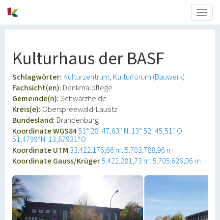
Togg
navig
Kulturhaus der BASF
Schlagwörter:
Kulturzentrum
Kulturforum (Bauwerk)
Fachsicht(en):
Denkmalpflege
Gemeinde(n):
Schwarzheide
Kreis(e):
Oberspreewald-Lausitz
Bundesland:
Brandenburg
Koordinate WGS84
51° 28′ 47,63″ N: 13° 52′ 45,51″ O
51,4799°N: 13,87931°O
Koordinate UTM
33.422.176,66 m: 5.703.788,96 m
Koordinate Gauss/Krüger
5.422.281,73 m: 5.705.626,06 m