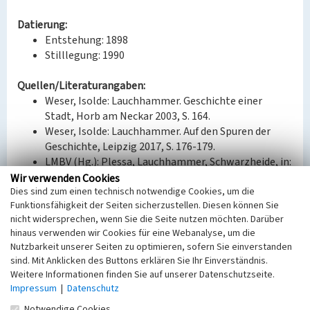
Datierung:
Entstehung: 1898
Stilllegung: 1990
Quellen/Literaturangaben:
Weser, Isolde: Lauchhammer. Geschichte einer
Stadt, Horb am Neckar 2003, S. 164.
Weser, Isolde: Lauchhammer. Auf den Spuren der
Geschichte, Leipzig 2017, S. 176-179.
LMBV (Hg.): Plessa, Lauchhammer, Schwarzheide, in:
Lausitzer Braunkohlenrevier. Wandlungen und
Wir verwenden Cookies
Dies sind zum einen technisch notwendige Cookies, um die
Perspektiven, Senftenberg 2016, S. 4f. und S. 26.
Funktionsfähigkeit der Seiten sicherzustellen. Diesen können Sie
nicht widersprechen, wenn Sie die Seite nutzen möchten. Darüber
BKM-Nummer:
32001927
hinaus verwenden wir Cookies für eine Webanalyse, um die
Nutzbarkeit unserer Seiten zu optimieren, sofern Sie einverstanden
(Erfassungsprojekt Lausitz, BLDAM 2023)
sind. Mit Anklicken des Buttons erklären Sie Ihr Einverständnis.
Weitere Informationen finden Sie auf unserer Datenschutzseite.
Impressum
|
Datenschutz
Brikettfabrik Milly
Notwendige Cookies