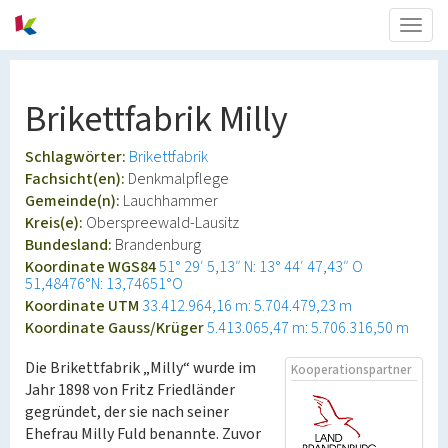
Togg
navig
Brikettfabrik Milly
Schlagwörter:
Brikettfabrik
Fachsicht(en):
Denkmalpflege
Gemeinde(n):
Lauchhammer
Kreis(e):
Oberspreewald-Lausitz
Bundesland:
Brandenburg
Koordinate WGS84
51° 29′ 5,13″ N: 13° 44′ 47,43″ O
51,48476°N: 13,74651°O
Koordinate UTM
33.412.964,16 m: 5.704.479,23 m
Koordinate Gauss/Krüger
5.413.065,47 m: 5.706.316,50 m
Die Brikettfabrik „Milly“ wurde im
Kooperationspartner
Jahr 1898 von Fritz Friedländer
gegründet, der sie nach seiner
Ehefrau Milly Fuld benannte. Zuvor