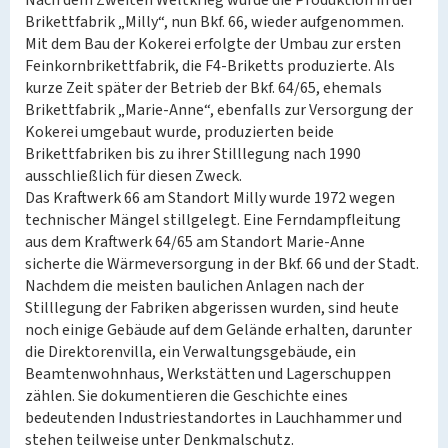
Nach dem Zweiten Weltkrieg wurde die Produktion in der
Brikettfabrik „Milly“, nun Bkf. 66, wieder aufgenommen.
Mit dem Bau der Kokerei erfolgte der Umbau zur ersten
Feinkornbrikettfabrik, die F4-Briketts produzierte. Als
kurze Zeit später der Betrieb der Bkf. 64/65, ehemals
Brikettfabrik „Marie-Anne“, ebenfalls zur Versorgung der
Kokerei umgebaut wurde, produzierten beide
Brikettfabriken bis zu ihrer Stilllegung nach 1990
ausschließlich für diesen Zweck.
Das Kraftwerk 66 am Standort Milly wurde 1972 wegen
technischer Mängel stillgelegt. Eine Ferndampfleitung
aus dem Kraftwerk 64/65 am Standort Marie-Anne
sicherte die Wärmeversorgung in der Bkf. 66 und der Stadt.
Nachdem die meisten baulichen Anlagen nach der
Stilllegung der Fabriken abgerissen wurden, sind heute
noch einige Gebäude auf dem Gelände erhalten, darunter
die Direktorenvilla, ein Verwaltungsgebäude, ein
Beamtenwohnhaus, Werkstätten und Lagerschuppen
zählen. Sie dokumentieren die Geschichte eines
bedeutenden Industriestandortes in Lauchhammer und
stehen teilweise unter Denkmalschutz.