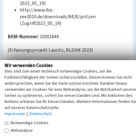
2023_05_19)
http://www.iba-
see2010.de/downloads/8420/pritzen
(Zugriff2023_05_19)
BKM-Nummer:
32001849
(Erfassungsprojekt Lausitz, BLDAM 2023)
Wir verwenden Cookies
Die Partitur
Dies sind zum einen technisch notwendige Cookies, um die
Funktionsfähigkeit der Seiten sicherzustellen. Diesen können Sie nicht
Schlagwörter
widersprechen, wenn Sie die Seite nutzen möchten. Darüber hinaus
Ort
verwenden wir Cookies für eine Webanalyse, um die Nutzbarkeit unsere
Altdöbern
Seiten zu optimieren, sofern Sie einverstanden sind. Mit Anklicken des
Fachsicht(en)
Buttons erklären Sie Ihr Einverständnis. Weitere Informationen finden Si
Denkmalpflege
auf unserer Datenschutzseite.
Erfassungsmaßstab
Impressum
|
Datenschutz
Keine Angabe
Notwendige Cookies
Erfassungsmethode
Webanalyse
Übernahme aus externer Fachdatenbank