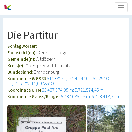
Togg
navig
Die Partitur
Schlagwörter:
Fachsicht(en):
Denkmalpflege
Gemeinde(n):
Altdöbern
Kreis(e):
Oberspreewald-Lausitz
Bundesland:
Brandenburg
Koordinate WGS84
51° 38′ 30,15″ N: 14° 05′ 52,29″ O
51,64171°N: 14,09786°O
Koordinate UTM
33.437.574,95 m: 5.721.574,45 m
Koordinate Gauss/Krüger
5.437.685,93 m: 5.723.418,79 m