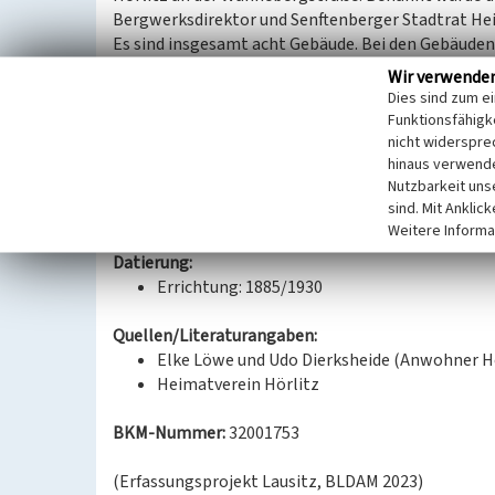
Bergwerksdirektor und Senftenberger Stadtrat He
Es sind insgesamt acht Gebäude. Bei den Gebäude
Doppelwohnhäuser. Sechs Gebäude sind traufständ
Wir verwende
Wohnhäuser in Massivbauweise auf rechteckigem Gr
Dies sind zum e
Drei der Häuser stehen auf der östlichen und drei a
Funktionsfähigke
als Eckhaus ausgebildete Gebäude, das zur Klettwi
nicht widerspre
hinaus verwende
Walmdach mit Tonnendachgiebelgauben und ist mi
Nutzbarkeit uns
sind. Mit Anklic
Weitere Informa
Datierung:
Errichtung: 1885/1930
Quellen/Literaturangaben:
Elke Löwe und Udo Dierksheide (Anwohner Hö
Heimatverein Hörlitz
BKM-Nummer:
32001753
(Erfassungsprojekt Lausitz, BLDAM 2023)