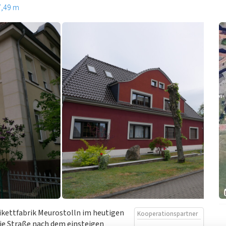
7,49 m
ikettfabrik Meurostolln im heutigen
Kooperationspartner
ie Straße nach dem einsteigen