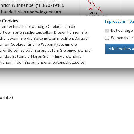
inrich Wünnenberg (1870-1946).
n handelt sich überwiegend um
ige, zweigeschossige, verputzte
n Cookies
Impressum
|
Da
undriss, jedes mit einem Garten.
inen technisch notwendige Cookies, um die
Notwendige 
uf der westlichen Straßenseite. Das
it der Seiten sicherzustellen. Diesen können Sie
Webanalyse
tzer Straße vermittelt, hat ein
chen, wenn Sie die Seite nutzen möchten. Darüber
n wir Cookies für eine Webanalyse, um die
t einem Relief versehen.
erer Seiten zu optimieren, sofern Sie einverstanden
ken des Buttons erklären Sie Ihr Einverständnis.
tionen finden Sie auf unserer Datenschutzseite.
rlitz)