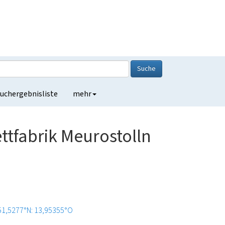
Suche
uchergebnisliste
mehr
ttfabrik Meurostolln
51,5277°N: 13,95355°O