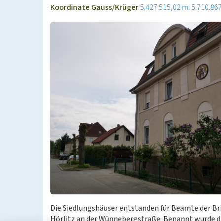
Koordinate Gauss/Krüger
5.427.515,02 m: 5.710.86
Die Siedlungshäuser entstanden für Beamte der Br
Hörlitz an der Wünnebergstraße. Benannt wurde d