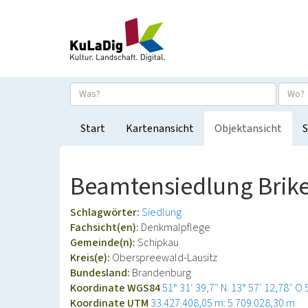
Start
Kartenansicht
Objektansicht
S
Beamtensiedlung Brike
Schlagwörter:
Siedlung
Fachsicht(en):
Denkmalpflege
Gemeinde(n):
Schipkau
Kreis(e):
Oberspreewald-Lausitz
Bundesland:
Brandenburg
Koordinate WGS84
51° 31′ 39,7″ N: 13° 57′ 12,78″ O
Koordinate UTM
33.427.408,05 m: 5.709.028,30 m