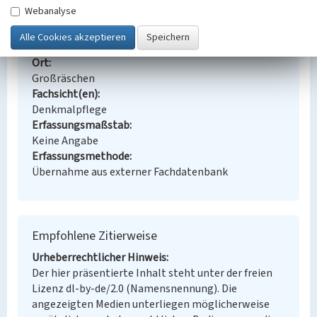
Stadterweiterung Großräschen-Nord
Webanalyse
Schlagwörter
Siedlung
Ort
Großräschen
Fachsicht(en)
Denkmalpflege
Erfassungsmaßstab
Keine Angabe
Erfassungsmethode
Übernahme aus externer Fachdatenbank
Empfohlene Zitierweise
Urheberrechtlicher Hinweis
Der hier präsentierte Inhalt steht unter der freien
Lizenz dl-by-de/2.0 (Namensnennung). Die
angezeigten Medien unterliegen möglicherweise