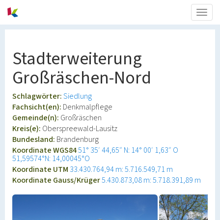
Togg
navig
Stadterweiterung
Großräschen-Nord
Schlagwörter:
Siedlung
Fachsicht(en):
Denkmalpflege
Gemeinde(n):
Großräschen
Kreis(e):
Oberspreewald-Lausitz
Bundesland:
Brandenburg
Koordinate WGS84
51° 35′ 44,65″ N: 14° 00′ 1,63″ O
51,59574°N: 14,00045°O
Koordinate UTM
33.430.764,94 m: 5.716.549,71 m
Koordinate Gauss/Krüger
5.430.873,08 m: 5.718.391,89 m