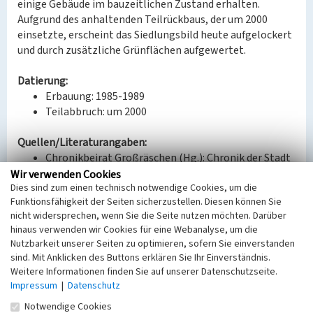
einige Gebäude im bauzeitlichen Zustand erhalten.
Aufgrund des anhaltenden Teilrückbaus, der um 2000
einsetzte, erscheint das Siedlungsbild heute aufgelockert
und durch zusätzliche Grünflächen aufgewertet.
Datierung:
Erbauung: 1985-1989
Teilabbruch: um 2000
Quellen/Literaturangaben:
Chronikbeirat Großräschen (Hg.): Chronik der Stadt
Großräschen, Großräschen 1999, S. 106ff.
Wir verwenden Cookies
Dies sind zum einen technisch notwendige Cookies, um die
Joswig, Wolfgang: Lausitzer Legende. Grube Ilse, die
Funktionsfähigkeit der Seiten sicherzustellen. Diesen können Sie
Rückeroberung eines verlorenen Ortes, Cottbus
nicht widersprechen, wenn Sie die Seite nutzen möchten. Darüber
2016, S. 18f.
hinaus verwenden wir Cookies für eine Webanalyse, um die
Nutzbarkeit unserer Seiten zu optimieren, sofern Sie einverstanden
BKM-Nummer:
32001723
sind. Mit Anklicken des Buttons erklären Sie Ihr Einverständnis.
Weitere Informationen finden Sie auf unserer Datenschutzseite.
(Erfassungsprojekt Lausitz, BLDAM 2023)
Impressum
|
Datenschutz
Notwendige Cookies