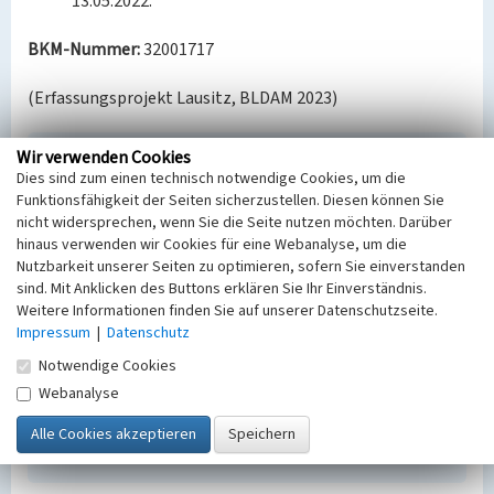
13.05.2022.
BKM-Nummer:
32001717
(Erfassungsprojekt Lausitz, BLDAM 2023)
Wir verwenden Cookies
Werkfeuerwehr der Brikettfabriken Sonne I und
Dies sind zum einen technisch notwendige Cookies, um die
Sonne II
Funktionsfähigkeit der Seiten sicherzustellen. Diesen können Sie
Schlagwörter
nicht widersprechen, wenn Sie die Seite nutzen möchten. Darüber
Brikettfabrik
hinaus verwenden wir Cookies für eine Webanalyse, um die
Nutzbarkeit unserer Seiten zu optimieren, sofern Sie einverstanden
Ort
sind. Mit Anklicken des Buttons erklären Sie Ihr Einverständnis.
Großräschen
Weitere Informationen finden Sie auf unserer Datenschutzseite.
Fachsicht(en)
Impressum
|
Datenschutz
Denkmalpflege
Erfassungsmaßstab
Notwendige Cookies
Keine Angabe
Webanalyse
Erfassungsmethode
Übernahme aus externer Fachdatenbank