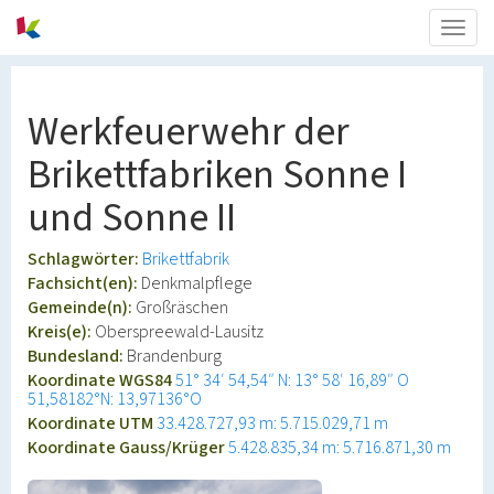
Togg
navig
Werkfeuerwehr der
Brikettfabriken Sonne I
und Sonne II
Schlagwörter:
Brikettfabrik
Fachsicht(en):
Denkmalpflege
Gemeinde(n):
Großräschen
Kreis(e):
Oberspreewald-Lausitz
Bundesland:
Brandenburg
Koordinate WGS84
51° 34′ 54,54″ N: 13° 58′ 16,89″ O
51,58182°N: 13,97136°O
Koordinate UTM
33.428.727,93 m: 5.715.029,71 m
Koordinate Gauss/Krüger
5.428.835,34 m: 5.716.871,30 m