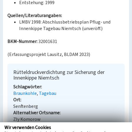
Entstehung: 1999
Quellen/Literaturangaben:
LMBV 1998: Abschlussbetriebsplan Pflug- und
Innenkippe Tagebau Niemtsch (unveröff.)
BKM-Nummer:
32001631
(Erfassungsprojekt Lausitz, BLDAM 2023)
Rütteldruckverdichtung zur Sicherung der
Innenkippe Niemtsch
Schlagwörter
Braunkohle
Tagebau
Ort
Senftenberg
Alternativer Ortsname
Zly Komorow
Fachsicht(en)
Wir verwenden Cookies