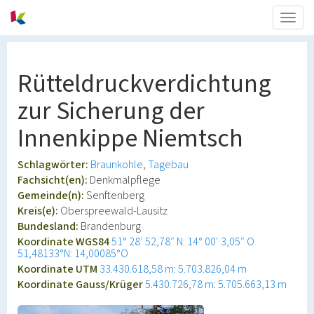
Togg
navig
Rütteldruckverdichtung
zur Sicherung der
Innenkippe Niemtsch
Schlagwörter:
Braunkohle
Tagebau
Fachsicht(en):
Denkmalpflege
Gemeinde(n):
Senftenberg
Kreis(e):
Oberspreewald-Lausitz
Bundesland:
Brandenburg
Koordinate WGS84
51° 28′ 52,78″ N: 14° 00′ 3,05″ O
51,48133°N: 14,00085°O
Koordinate UTM
33.430.618,58 m: 5.703.826,04 m
Koordinate Gauss/Krüger
5.430.726,78 m: 5.705.663,13 m