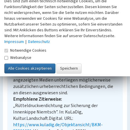
Denkmalpflege
Dies sind zum einen technisch notwendige Cookies, um die
Erfassungsmaßstab
Funktionsfähigkeit der Seiten sicherzustellen. Diesen können Sie
nicht widersprechen, wenn Sie die Seite nutzen möchten. Darüber
Keine Angabe
hinaus verwenden wir Cookies für eine Webanalyse, um die
Erfassungsmethode
Nutzbarkeit unserer Seiten zu optimieren, sofern Sie einverstanden
Übernahme aus externer Fachdatenbank
sind. Mit Anklicken des Buttons erklären Sie Ihr Einverständnis.
Weitere Informationen finden Sie auf unserer Datenschutzseite.
Impressum
|
Datenschutz
Notwendige Cookies
Empfohlene Zitierweise
Webanalyse
Urheberrechtlicher Hinweis
Der hier präsentierte Inhalt steht unter der freien
Lizenz dl-by-de/2.0 (Namensnennung). Die
angezeigten Medien unterliegen möglicherweise
zusätzlichen urheberrechtlichen Bedingungen, die
an diesen ausgewiesen sind.
Empfohlene Zitierweise
„Rütteldruckverdichtung zur Sicherung der
Innenkippe Niemtsch”. In: KuLaDig,
Kultur.Landschaft.Digital. URL:
https://www.kuladig.de/Objektansicht/BKM-