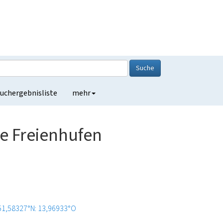
Suche
uchergebnisliste
mehr
 Freienhufen
51,58327°N: 13,96933°O