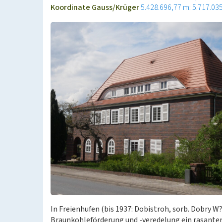
Koordinate Gauss/Krüger
5.428.696,77 m: 5.717.03
In Freienhufen (bis 1937: Dobistroh, sorb. Dobry W
Braunkohleförderung und -veredelung ein rasanter