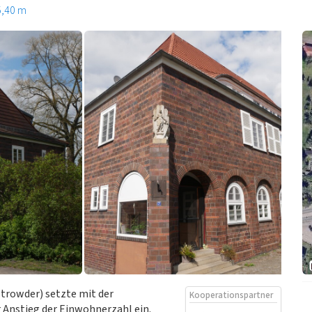
5,40 m
?trowder) setzte mit der
Kooperationspartner
 Anstieg der Einwohnerzahl ein.