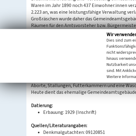
Waren im Jahr 1890 noch 437 Einwohner:innen verze
2.223 an, was eine leistungsfähige Verwaltung ve
Großräschen wurde daher das Gemeindeamtsgebäud
Räumen für den Amtsvorsteher bzw. Bürgermeist
beherbergte. Das Gebäude wurde 1929 wurde nach 
Wir verwende
Otto Vogel realisiert, der zwischen 1918 und 1930 
Dies sind zum e
tätig war. Unter Verwendung der sogenannten Ilse-
Funktionsfähigke
aus rhythmisch angeordneten, im Format und Farb
nicht widerspre
hinaus verwende
Eingangssituation an der Südwestecke, die von ein
Nutzbarkeit uns
Rundbogen und Kreuzgratgewölbe sowie der bekröne
sind. Mit Anklic
bestimmt wird. Teil der als Denkmal eingetragene
Weitere Informa
sich mit seiner straßenseitigen Schmalseite gest
Aborte, Stallungen, Futterkammern und eine Wasc
Heute dient das ehemalige Gemeindeamtsgebäude
Datierung:
Erbauung: 1929 (Inschrift)
Quellen/Literaturangaben:
Denkmalgutachten: 09120851