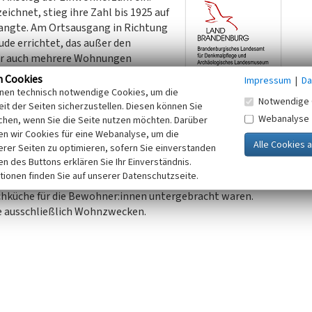
ichnet, stieg ihre Zahl bis 1925 auf
rlangte. Am Ortsausgang in Richtung
e errichtet, das außer den
er auch mehrere Wohnungen
Plänen des Architekten Heinrich
n Cookies
Impressum
|
Da
vorwiegend für die Ilse-Bergbau AG
inen technisch notwendige Cookies, um die
Notwendige 
Klinker entwarf Vogel ein auffällig lebhaftes Fassadenbild
it der Seiten sicherzustellen. Diesen können Sie
Webanalyse
ton wechselnden Klinkern. Besonders markant ist die
chen, wenn Sie die Seite nutzen möchten. Darüber
n wir Cookies für eine Webanalyse, um die
er ehemals auf zwei Seiten offenen Eingangshalle mit
erer Seiten zu optimieren, sofern Sie einverstanden
nden Figur der Justitia und der Inschrift Anno 1929
ken des Buttons erklären Sie Ihr Einverständnis.
n baulichen Anlage ist das westliche Nebengebäude, das
tionen finden Sie auf unserer Datenschutzseite.
alterisch am Amtsgebäude orientiert und in welchem
hküche für die Bewohner:innen untergebracht waren.
 ausschließlich Wohnzwecken.