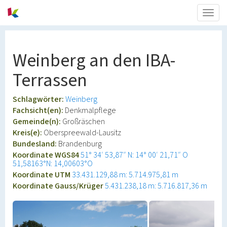
Togg
navig
Weinberg an den IBA-
Terrassen
Schlagwörter:
Weinberg
Fachsicht(en):
Denkmalpflege
Gemeinde(n):
Großräschen
Kreis(e):
Oberspreewald-Lausitz
Bundesland:
Brandenburg
Koordinate WGS84
51° 34′ 53,87″ N: 14° 00′ 21,71″ O
51,58163°N: 14,00603°O
Koordinate UTM
33.431.129,88 m: 5.714.975,81 m
Koordinate Gauss/Krüger
5.431.238,18 m: 5.716.817,36 m