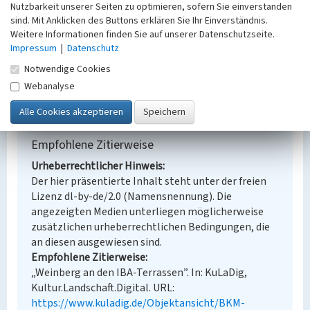
Fachsicht(en)
Nutzbarkeit unserer Seiten zu optimieren, sofern Sie einverstanden
sind. Mit Anklicken des Buttons erklären Sie Ihr Einverständnis.
Denkmalpflege
Weitere Informationen finden Sie auf unserer Datenschutzseite.
Erfassungsmaßstab
Impressum
|
Datenschutz
Keine Angabe
Erfassungsmethode
Notwendige Cookies
Übernahme aus externer Fachdatenbank
Webanalyse
Empfohlene Zitierweise
Urheberrechtlicher Hinweis
Der hier präsentierte Inhalt steht unter der freien
Lizenz dl-by-de/2.0 (Namensnennung). Die
angezeigten Medien unterliegen möglicherweise
zusätzlichen urheberrechtlichen Bedingungen, die
an diesen ausgewiesen sind.
Empfohlene Zitierweise
„Weinberg an den IBA-Terrassen”. In: KuLaDig,
Kultur.Landschaft.Digital. URL:
https://www.kuladig.de/Objektansicht/BKM-