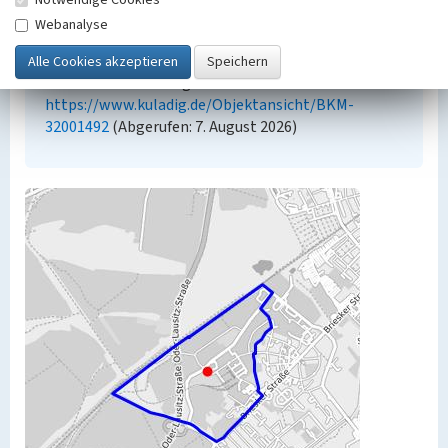
an diesen ausgewiesen sind.
Webanalyse
Empfohlene Zitierweise
„Industriepark Marga”. In: KuLaDig,
Kultur.Landschaft.Digital. URL:
https://www.kuladig.de/Objektansicht/BKM-
32001492
(Abgerufen: 7. August 2026)