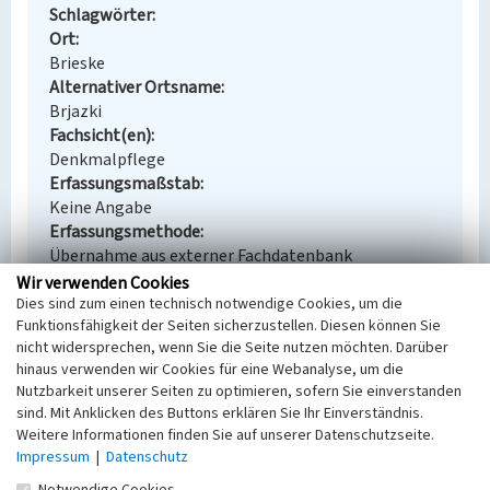
Schlagwörter
Ort
Brieske
Alternativer Ortsname
Brjazki
Fachsicht(en)
Denkmalpflege
Erfassungsmaßstab
Keine Angabe
Erfassungsmethode
Übernahme aus externer Fachdatenbank
Wir verwenden Cookies
Dies sind zum einen technisch notwendige Cookies, um die
Funktionsfähigkeit der Seiten sicherzustellen. Diesen können Sie
nicht widersprechen, wenn Sie die Seite nutzen möchten. Darüber
Empfohlene Zitierweise
hinaus verwenden wir Cookies für eine Webanalyse, um die
Urheberrechtlicher Hinweis
Nutzbarkeit unserer Seiten zu optimieren, sofern Sie einverstanden
Der hier präsentierte Inhalt steht unter der freien
sind. Mit Anklicken des Buttons erklären Sie Ihr Einverständnis.
Weitere Informationen finden Sie auf unserer Datenschutzseite.
Lizenz dl-by-de/2.0 (Namensnennung). Die
Impressum
|
Datenschutz
angezeigten Medien unterliegen möglicherweise
zusätzlichen urheberrechtlichen Bedingungen, die
Notwendige Cookies