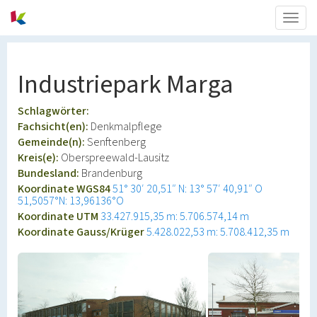
Togg
navig
Industriepark Marga
Schlagwörter:
Fachsicht(en):
Denkmalpflege
Gemeinde(n):
Senftenberg
Kreis(e):
Oberspreewald-Lausitz
Bundesland:
Brandenburg
Koordinate WGS84
51° 30′ 20,51″ N: 13° 57′ 40,91″ O
51,5057°N: 13,96136°O
Koordinate UTM
33.427.915,35 m: 5.706.574,14 m
Koordinate Gauss/Krüger
5.428.022,53 m: 5.708.412,35 m