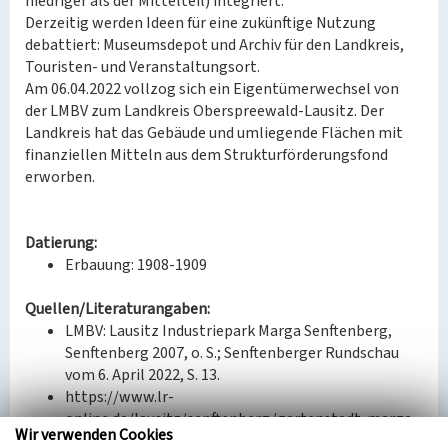
niedriger als der Mittelteil) integriert.
Derzeitig werden Ideen für eine zukünftige Nutzung
debattiert: Museumsdepot und Archiv für den Landkreis,
Touristen- und Veranstaltungsort.
Am 06.04.2022 vollzog sich ein Eigentümerwechsel von
der LMBV zum Landkreis Oberspreewald-Lausitz. Der
Landkreis hat das Gebäude und umliegende Flächen mit
finanziellen Mitteln aus dem Strukturförderungsfond
erworben.
Datierung:
Erbauung: 1908-1909
Quellen/Literaturangaben:
LMBV: Lausitz Industriepark Marga Senftenberg,
Senftenberg 2007, o. S.; Senftenberger Rundschau
vom 6. April 2022, S. 13.
https://www.lr-
online.de/lausitz/senftenberg/gartenstadt-marga-
Wir verwenden Cookies
in-senftenberg-zechenhaus-brieske-wird-