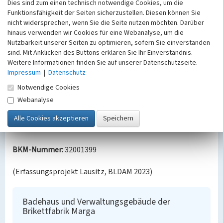
Dies sind zum einen technisch notwendige Cookies, um die
kulturort_-was-wird-aus-der-
Funktionsfähigkeit der Seiten sicherzustellen. Diesen können Sie
kraftzentrale_-63723423.html (Zugriff 25.9.2023)
nicht widersprechen, wenn Sie die Seite nutzen möchten. Darüber
https://www.lr-
hinaus verwenden wir Cookies für eine Webanalyse, um die
online.de/lausitz/senftenberg/_bestes-
Nutzbarkeit unserer Seiten zu optimieren, sofern Sie einverstanden
zechenhaus_-steht-in-brieske-33897480.htm l
sind. Mit Anklicken des Buttons erklären Sie Ihr Einverständnis.
(Zugriff 25.9.2023)
Weitere Informationen finden Sie auf unserer Datenschutzseite.
Impressum
https://www.lmbv.de/?
|
Datenschutz
frameRegionalLocation=true&print=pdf (Zugriff
Notwendige Cookies
25.9.2022)
Webanalyse
https://www.lmbv.de/?
frameRegionalLocation=true&print=pdf (Zugriff
25.9.2023)
BKM-Nummer:
32001399
(Erfassungsprojekt Lausitz, BLDAM 2023)
Badehaus und Verwaltungsgebäude der
Brikettfabrik Marga