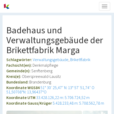
Togg
navig
Badehaus und
Verwaltungsgebäude der
Brikettfabrik Marga
Schlagwörter:
Verwaltungsgebäude
Brikettfabrik
Fachsicht(en):
Denkmalpflege
Gemeinde(n):
Senftenberg
Kreis(e):
Oberspreewald-Lausitz
Bundesland:
Brandenburg
Koordinate WGS84
51° 30′ 25,47″ N: 13° 57′ 51,74″ O
51,50708°N: 13,96437°O
Koordinate UTM
33.428.126,22 m: 5.706.724,52 m
Koordinate Gauss/Krüger
5.428.233,48 m: 5.708.562,78 m