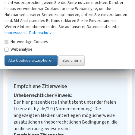
nicht widersprechen, wenn Sie die Seite nutzen möchten. Darüber
Sedlitz
hinaus verwenden wir Cookies für eine Webanalyse, um die
Alternativer Ortsname
Nutzbarkeit unserer Seiten zu optimieren, sofern Sie einverstanden
Sedlisco
sind. Mit Anklicken des Buttons erklären Sie Ihr Einverständnis.
Fachsicht(en)
Weitere Informationen finden Sie auf unserer Datenschutzseite.
Denkmalpflege
Impressum
|
Datenschutz
Erfassungsmaßstab
Notwendige Cookies
Keine Angabe
Webanalyse
Erfassungsmethode
Übernahme aus externer Fachdatenbank
Empfohlene Zitierweise
Urheberrechtlicher Hinweis
Der hier präsentierte Inhalt steht unter der freien
Lizenz dl-by-de/2.0 (Namensnennung). Die
angezeigten Medien unterliegen möglicherweise
zusätzlichen urheberrechtlichen Bedingungen, die
an diesen ausgewiesen sind.