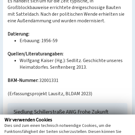
Es handelt sich um für die Zeit typische, in
Großblockbauweise errichtete dreigeschossige Bauten
mit Satteldach. Nach der politischen Wende erhielten sie
eine Außendämmung und wurden modernisiert.
Datierung:
Erbauung: 1956-59
Quellen/Literaturangaben:
Wolfgang Kaiser (Hg.): Sedlitz. Geschichte unseres
Heimatdorfes. Senftenberg 2013.
BKM-Nummer:
32001331
(Erfassungsprojekt Lausitz, BLDAM 2023)
Siedlung Schillerstraße AWG Frohe Zukunft
Wir verwenden Cookies
Schlagwörter
Dies sind zum einen technisch notwendige Cookies, um die
Siedlung
Funktionsfähigkeit der Seiten sicherzustellen. Diesen können Sie
Ort