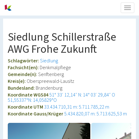
Togg
navig
Siedlung Schillerstraße
AWG Frohe Zukunft
Schlagwörter:
Siedlung
Fachsicht(en):
Denkmalpflege
Gemeinde(n):
Senftenberg
Kreis(e):
Oberspreewald-Lausitz
Bundesland:
Brandenburg
Koordinate WGS84
51° 33′ 12,14″ N: 14° 03′ 29,84″ O
51,55337°N: 14,05829°O
Koordinate UTM
33.434.710,31 m: 5.711.785,22 m
Koordinate Gauss/Krüger
5.434.820,07 m: 5.713.625,53 m